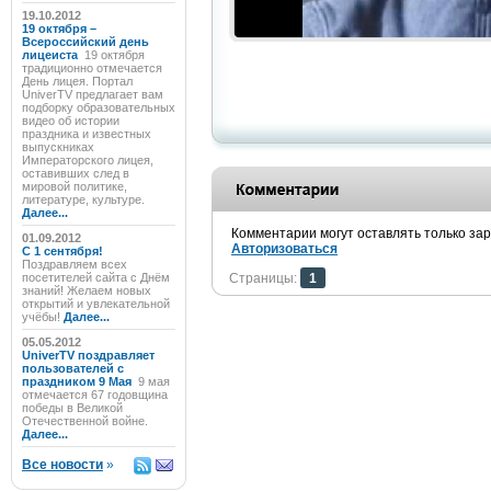
19.10.2012
19 октября –
Всероссийский день
лицеиста
19 октября
традиционно отмечается
День лицея. Портал
UniverTV предлагает вам
подборку образовательных
видео об истории
праздника и известных
выпускниках
Императорского лицея,
оставивших след в
мировой политике,
литературе, культуре.
Далее...
Комментарии могут оставлять только за
01.09.2012
Авторизоваться
C 1 сентября!
Поздравляем всех
посетителей сайта с Днём
Страницы:
1
знаний! Желаем новых
открытий и увлекательной
учёбы!
Далее...
05.05.2012
UniverTV поздравляет
пользователей с
праздником 9 Мая
9 мая
отмечается 67 годовщина
победы в Великой
Отечественной войне.
Далее...
Все новости
»