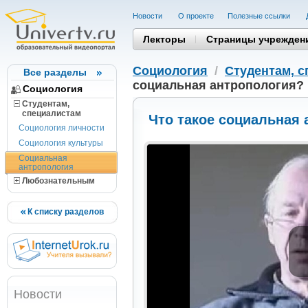
Новости
О проекте
Полезные cсылки
Лекторы
Страницы учрежден
Социология
/
Студентам, 
Все разделы
социальная антропология?
Социология
Студентам,
cпециалистам
Что такое социальная
Социология личности
Социология культуры
Социальная
антропология
Любознательным
К списку разделов
Новости