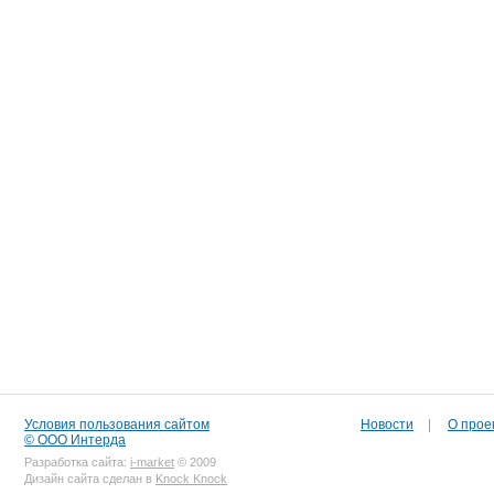
Условия пользования сайтом
Новости
|
О прое
© ООО Интерда
Разработка сайта:
i-market
© 2009
Дизайн сайта сделан в
Knock Knock