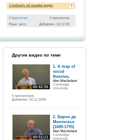
Сообщить об ошибке видео
!
Социология
3 просмотра
Язык: англ.
Добавлен: 10.12.09
Другие видео по теме
1. A map of
social
theories,
Alan Macfarlane
Cambridge
00:42:56
University
5 просмотров
Добавлен: 10.12.2009
2. Барон де
Монтескье
(1689-1755)
Alan Macfarlane
Cambridge
00:51:21
University