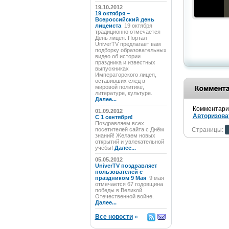
19.10.2012
19 октября –
Всероссийский день
лицеиста
19 октября
традиционно отмечается
День лицея. Портал
UniverTV предлагает вам
подборку образовательных
видео об истории
праздника и известных
выпускниках
Императорского лицея,
оставивших след в
мировой политике,
литературе, культуре.
Далее...
Комментарии
01.09.2012
Авторизова
C 1 сентября!
Поздравляем всех
посетителей сайта с Днём
Страницы:
знаний! Желаем новых
открытий и увлекательной
учёбы!
Далее...
05.05.2012
UniverTV поздравляет
пользователей с
праздником 9 Мая
9 мая
отмечается 67 годовщина
победы в Великой
Отечественной войне.
Далее...
Все новости
»