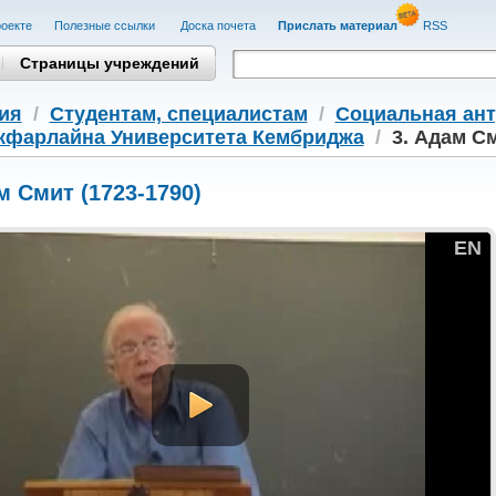
оекте
Полезные cсылки
Доска почета
Прислать материал
RSS
Страницы учреждений
ия
/
Студентам, cпециалистам
/
Социальная ан
кфарлайна Университета Кембриджа
/
3. Адам См
м Смит (1723-1790)
EN