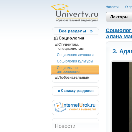
Новости
О пр
Лекторы
Социолог
Все разделы
Алана Ма
Социология
Студентам,
cпециалистам
3. Ада
Социология личности
Социология культуры
Социальная
антропология
Любознательным
К списку разделов
Новости