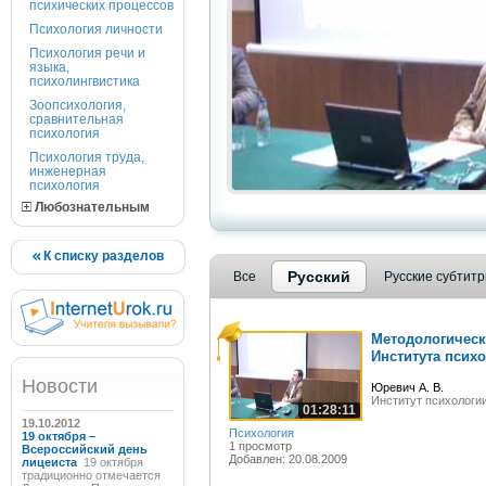
психических процессов
Психология личности
Психология речи и
языка,
психолингвистика
Зоопсихология,
сравнительная
психология
Психология труда,
инженерная
психология
Любознательным
К списку разделов
Русский
Все
Русские субтит
Методологическ
Института психо
Новости
Юревич А. В.
Институт психологи
01:28:11
19.10.2012
Психология
19 октября –
1 просмотр
Всероссийский день
Добавлен: 20.08.2009
лицеиста
19 октября
традиционно отмечается