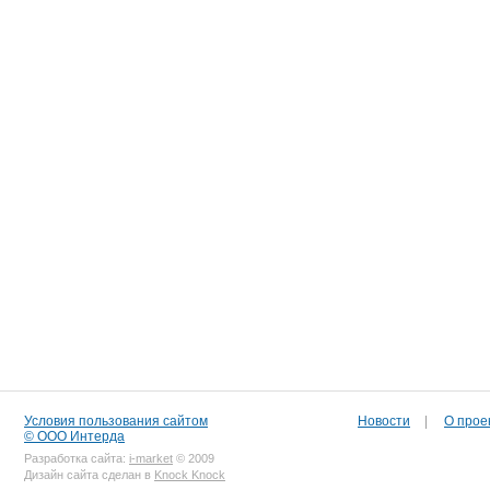
Условия пользования сайтом
Новости
|
О прое
© ООО Интерда
Разработка сайта:
i-market
© 2009
Дизайн сайта сделан в
Knock Knock