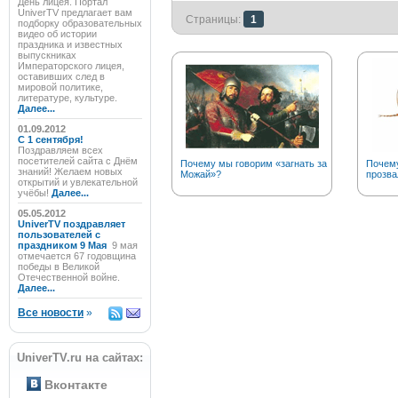
День лицея. Портал
UniverTV предлагает вам
Страницы:
1
подборку образовательных
видео об истории
праздника и известных
выпускниках
Императорского лицея,
оставивших след в
мировой политике,
литературе, культуре.
Далее...
01.09.2012
C 1 сентября!
Поздравляем всех
посетителей сайта с Днём
Почему мы говорим «загнать за
Почему
знаний! Желаем новых
Можай»?
прозва
открытий и увлекательной
учёбы!
Далее...
05.05.2012
UniverTV поздравляет
пользователей с
праздником 9 Мая
9 мая
отмечается 67 годовщина
победы в Великой
Отечественной войне.
Далее...
Все новости
»
UniverTV.ru на сайтах:
Вконтакте