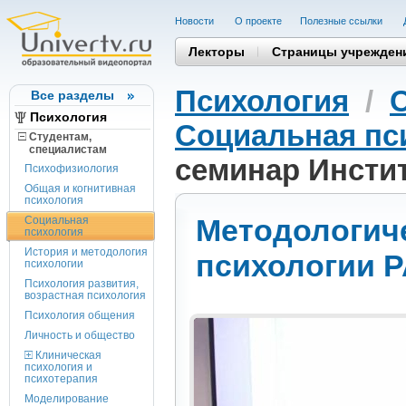
Новости
О проекте
Полезные cсылки
Лекторы
Страницы учрежден
Психология
/
Все разделы
Психология
Социальная пс
Студентам,
cпециалистам
семинар Инсти
Психофизиология
Общая и когнитивная
психология
Методологич
Социальная
психология
История и методология
психологии 
психологии
Психология развития,
возрастная психология
Психология общения
Личность и общество
Клиническая
психология и
психотерапия
Моделирование