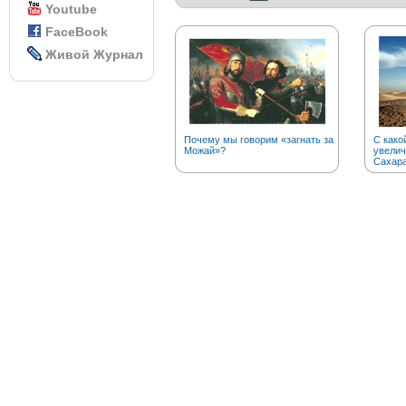
Youtube
FaceBook
Живой Журнал
Почему мы говорим «загнать за
С како
Можай»?
увелич
Сахар