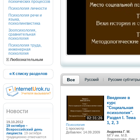
психических процессов
Психология личности
Психология речи и
языка,
психолингвистика
Зоопсихология,
сравнительная
психология
Психология труда,
инженерная
психология
Любознательным
К списку разделов
Все
Русский
Русские субтитры
Введение в
курс
"Социальная
Новости
психология".
Раздел I. Тема
02:31:26
19.10.2012
1, 2, 3
Психология
19 октября –
1 просмотр
Всероссийский день
Андреева Г. М.
Добавлен: 14.09.2009
лицеиста
19 октября
МГУ им. М.В.
традиционно отмечается
Ломоносова, фак-т