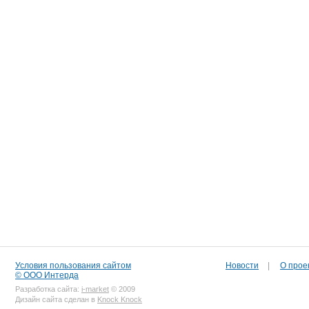
Условия пользования сайтом
Новости
|
О прое
© ООО Интерда
Разработка сайта:
i-market
© 2009
Дизайн сайта сделан в
Knock Knock