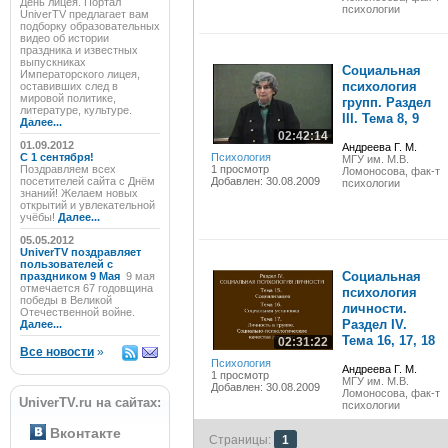
День лицея. Портал
психологии
UniverTV предлагает вам
подборку образовательных
видео об истории
праздника и известных
выпускниках
Социальная
Императорского лицея,
психология
оставивших след в
мировой политике,
групп. Раздел
литературе, культуре.
III. Тема 8, 9
Далее...
02:42:14
01.09.2012
Андреева Г. М.
C 1 сентября!
Психология
МГУ им. М.В.
Поздравляем всех
1 просмотр
Ломоносова, фак-т
посетителей сайта с Днём
Добавлен: 30.08.2009
психологии
знаний! Желаем новых
открытий и увлекательной
учёбы!
Далее...
05.05.2012
UniverTV поздравляет
пользователей с
Социальная
праздником 9 Мая
9 мая
отмечается 67 годовщина
психология
победы в Великой
личности.
Отечественной войне.
Раздел IV.
Далее...
Тема 16, 17, 18
02:31:22
Все новости
»
Психология
Андреева Г. М.
1 просмотр
МГУ им. М.В.
Добавлен: 30.08.2009
Ломоносова, фак-т
UniverTV.ru на сайтах:
психологии
Вконтакте
Страницы:
1