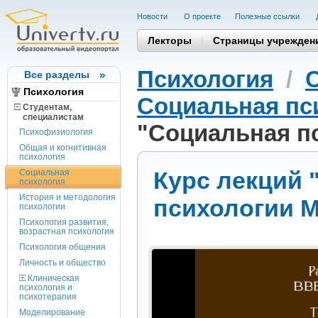
Новости
О проекте
Полезные cсылки
Лекторы
Страницы учрежден
Психология
/
Все разделы
Психология
Социальная пс
Студентам,
cпециалистам
"Социальная п
Психофизиология
Общая и когнитивная
психология
Курс лекций 
Социальная
психология
История и методология
психологии М
психологии
Психология развития,
возрастная психология
Психология общения
Личность и общество
Клиническая
психология и
психотерапия
Моделирование