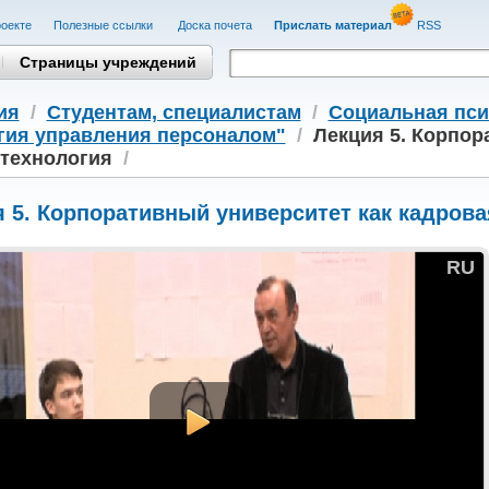
оекте
Полезные cсылки
Доска почета
Прислать материал
RSS
Страницы учреждений
ия
/
Студентам, cпециалистам
/
Социальная пси
гия управления персоналом"
/
Лекция 5. Корпор
 технология
/
 5. Корпоративный университет как кадрова
RU