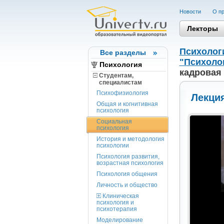
Новости
О пр
Лекторы
Психолог
Все разделы
"Психоло
Психология
кадровая
Студентам,
cпециалистам
Психофизиология
Лекция
Общая и когнитивная
психология
Социальная
психология
История и методология
психологии
Психология развития,
возрастная психология
Психология общения
Личность и общество
Клиническая
психология и
психотерапия
Моделирование