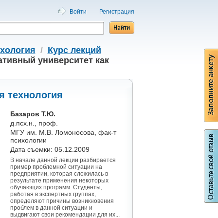
Войти
Регистрация
хология
/
Курс лекций
ативный университет как
я технология
Базаров Т.Ю.
д.псх.н., проф.
МГУ им. М.В. Ломоносова, фак-т
психологии
Дата съемки: 05.12.2009
В начале данной лекции разбирается
пример проблемной ситуации на
предприятии, которая сложилась в
результате применения некоторых
обучающих программ. Студенты,
работая в экспертных группах,
определяют причины возникновения
проблем в данной ситуации и
выдвигают свои рекомендации для их...