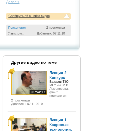
Далее »
Сообщить об ошибке видео
!
Психология
2 просмотра
Язык: рус.
Добавлен: 07.11.10
Другие видео по теме
Лекция 2.
Конкурс
Базаров Т.Ю.
МГУ им. М.В.
Ломоносова,
01:54:13
фак-т
психологии
2 просмотра
Добавлен: 07.11.2010
Лекция 1.
Кадровые
технологии.