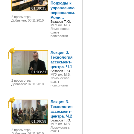
Подходы к
управлению
01:30:35
персоналом.
2 просмотра
Роли...
Добавлен: 08.11.2010
Базаров Т.Ю.
МГУ им. М.В.
Ломоносова,
фак-т
психологии
Лекция 3.
Технология
ассесмент-
центра. Ч.1
Базаров Т.Ю.
01:03:21
МГУ им. М.В.
Ломоносова,
2 просмотра
фак-т
Добавлен: 07.11.2010
психологии
Лекция 3.
Технология
ассесмент-
центра. Ч.2
Базаров Т.Ю.
01:06:58
МГУ им. М.В.
Ломоносова,
2 просмотра
фак-т
Добавлен: 07.11.2010