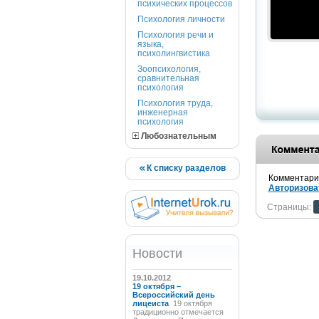
психических процессов
Психология личности
Психология речи и
языка,
психолингвистика
Зоопсихология,
сравнительная
психология
Психология труда,
инженерная
психология
Любознательным
К списку разделов
Комментарии
Авторизова
Страницы:
Новости
19.10.2012
19 октября –
Всероссийский день
лицеиста
19 октября
традиционно отмечается