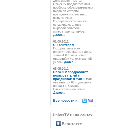
День лицея. Портал
UniverTV предлагает вам
подборку образовательных
видео об истории
праздника и известных
выпускниках
Императорского лицея,
оставивших след в
мировой политике,
литературе, культуре.
Далее...
01.09.2012
C 1 сентября!
Поздравляем всех
посетителей сайта с Днём
знаний! Желаем новых
открытий и увлекательной
учёбы!
Далее...
05.05.2012
UniverTV поздравляет
пользователей с
праздником 9 Мая
9 мая
отмечается 67 годовщина
победы в Великой
Отечественной войне.
Далее...
Все новости
»
UniverTV.ru на сайтах:
Вконтакте