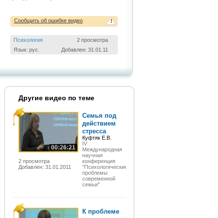
Сообщить об ошибке видео
!
Психология
2 просмотра
Язык: рус.
Добавлен: 31.01.11
Другие видео по теме
Семья под
действием
стресса
Куфтяк Е.В.
IV
00:26:21
Международная
научная
2 просмотра
конференция
Добавлен: 31.01.2011
"Психологические
проблемы
современной
семьи"
К проблеме