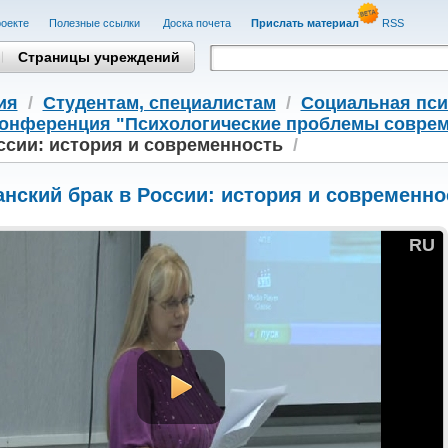
оекте
Полезные cсылки
Доска почета
Прислать материал
RSS
Страницы учреждений
ия
/
Студентам, cпециалистам
/
Социальная пси
конференция "Психологические проблемы совре
ссии: история и современность
/
нский брак в России: история и современно
RU