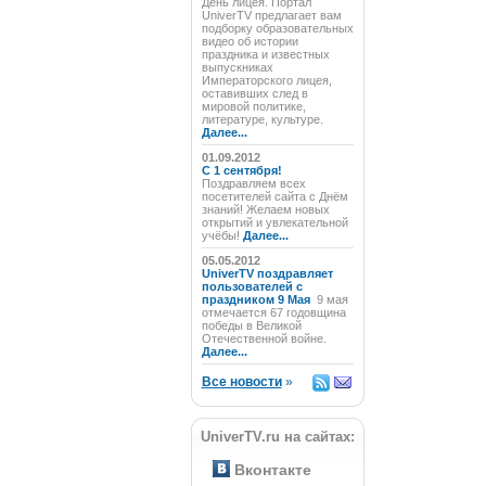
День лицея. Портал
UniverTV предлагает вам
подборку образовательных
видео об истории
праздника и известных
выпускниках
Императорского лицея,
оставивших след в
мировой политике,
литературе, культуре.
Далее...
01.09.2012
C 1 сентября!
Поздравляем всех
посетителей сайта с Днём
знаний! Желаем новых
открытий и увлекательной
учёбы!
Далее...
05.05.2012
UniverTV поздравляет
пользователей с
праздником 9 Мая
9 мая
отмечается 67 годовщина
победы в Великой
Отечественной войне.
Далее...
Все новости
»
UniverTV.ru на сайтах:
Вконтакте