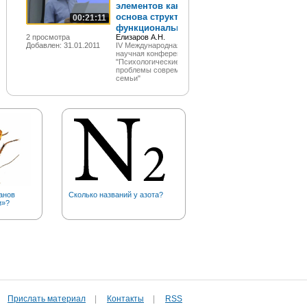
элементов как
основа структурно-
00:21:11
функциональных...
2 просмотра
Елизаров А.Н.
Добавлен: 31.01.2011
IV Международная
научная конференция
"Психологические
проблемы современной
семьи"
анов
Сколько названий у азота?
В каком месторождении б
и»?
всего золота?
Прислать материал
|
Контакты
|
RSS