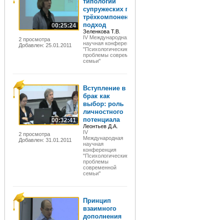
типологии
супружеских пар:
трёхкомпонентный
подход
00:25:24
Зеленкова Т.В.
IV Международная
2 просмотра
научная конференция
Добавлен: 25.01.2011
"Психологические
проблемы современной
семьи"
Вступление в
брак как
выбор: роль
личностного
потенциала
00:32:41
Леонтьев Д.А.
IV
2 просмотра
Международная
Добавлен: 31.01.2011
научная
конференция
"Психологические
проблемы
современной
семьи"
Принцип
взаимного
дополнения