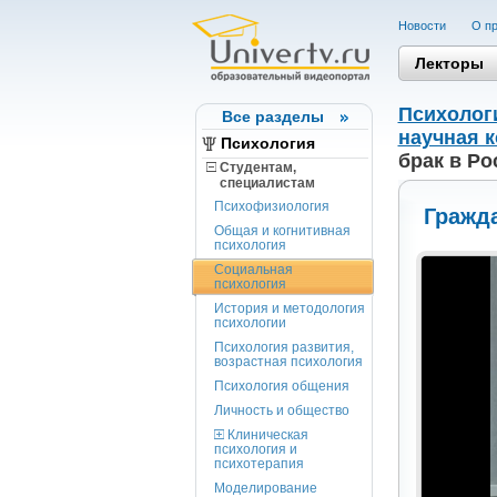
Новости
О пр
Лекторы
Психолог
Все разделы
научная 
Психология
брак в Ро
Студентам,
cпециалистам
Психофизиология
Гражда
Общая и когнитивная
психология
Социальная
психология
История и методология
психологии
Психология развития,
возрастная психология
Психология общения
Личность и общество
Клиническая
психология и
психотерапия
Моделирование