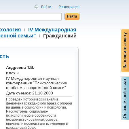
Войти
Регистрация
хология
/
IV Международная
менной семьи"
/
Гражданский
сть
Андреева Т.В.
к.псх.н.
IV Международная научная
конференция "Психологические
проблемы современной семьи"
Дата съемки: 21.10.2009
Проведён исторический анализ
феномена гражданского брака с опорой
на данные социологии и психологии.
Рассмотрены социально-
психологические особенности
незарегистрированных союзов,
причины и последствия вступления в
гражданский брак.