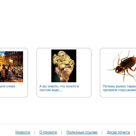
шло слово
А вы знаете, что золото в
Почему рыжих тарак
чистом виде….
прозвали «прусакам
Новости
|
О проекте
|
Полезные cсылки
|
Доска почета
|