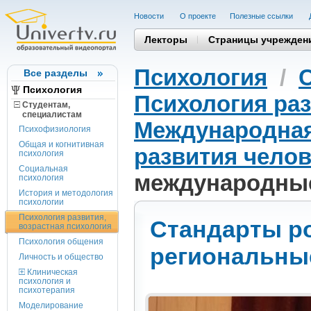
Новости
О проекте
Полезные cсылки
Лекторы
Страницы учрежден
Психология
/
Все разделы
Психология
Психология раз
Студентам,
cпециалистам
Международная
Психофизиология
Общая и когнитивная
развития челов
психология
Социальная
международные
психология
История и методология
психологии
Психология развития,
Стандарты ро
возрастная психология
Психология общения
региональны
Личность и общество
Клиническая
психология и
психотерапия
Моделирование