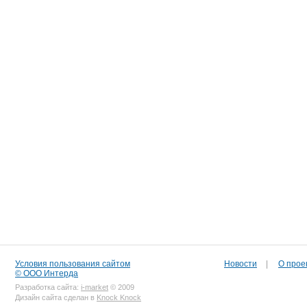
Условия пользования сайтом
Новости
|
О прое
© ООО Интерда
Разработка сайта:
i-market
© 2009
Дизайн сайта сделан в
Knock Knock