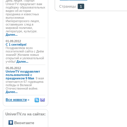
День лицея. Портал
UniverTV предлагает вам
Страницы:
1
подборку образовательных
видео об истории
праздника и известных
выпускниках
Императорского лицея,
оставивших след в
мировой политике,
литературе, культуре.
Далее...
01.09.2012
C 1 сентября!
Поздравляем всех
посетителей сайта с Днём
знаний! Желаем новых
открытий и увлекательной
учёбы!
Далее...
05.05.2012
UniverTV поздравляет
пользователей с
праздником 9 Мая
9 мая
отмечается 67 годовщина
победы в Великой
Отечественной войне.
Далее...
Все новости
»
UniverTV.ru на сайтах:
Вконтакте