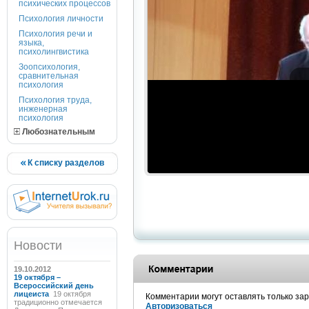
психических процессов
Психология личности
Психология речи и
языка,
психолингвистика
Зоопсихология,
сравнительная
психология
Психология труда,
инженерная
психология
Любознательным
К списку разделов
Новости
19.10.2012
19 октября –
Всероссийский день
лицеиста
19 октября
Комментарии могут оставлять только за
традиционно отмечается
Авторизоваться