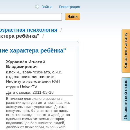
Войти
Регистрация
озрастная психология
/
ктера ребёнка"
/
ие характера ребёнка"
Журавлёв Игнатий
Владимирович
к.псх.н., врач-психиатр, с.н.с.
отдела психолингвистики
Института языкознания РАН
студия UniverTV
Дата съемки: 2011-03-18
В течение длительного времени в
развитии культуры дети признавались
асексуальными существами. Детская
сексуальность была «открыта» лишь
столетие назад — но хотя Фрейд стал
одним из самых читаемых авторов,
подавляющее большинство людей,
далёких от психологии, либо ничего