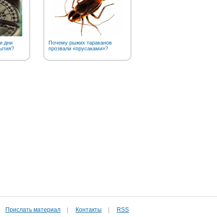
и дни
Почему рыжих тараканов
А вы знаете, что золото в
ытия?
прозвали «прусаками»?
чистом виде….
Прислать материал
|
Контакты
|
RSS