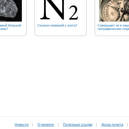
самый большой
Сколько названий у азота?
Совершают ли в наш
тины?
географические откр
Новости
|
О проекте
|
Полезные cсылки
|
Доска почета
|