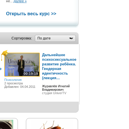
не...
Далее »
Открыть весь курс >>
Сортировка:
Дальнейшее
психосексуальное
развитие ребёнка.
е
Гендерная
идентичность
00:19:19
(лекция...
Психология
2 просмотра
Журавлёв Игнатий
Добавлен: 04.04.2011
Владимирович
студия UniverTV