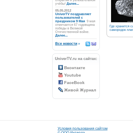
открытий и увлекательной
учёбы!
Далее...
05.05.2012
UniverTV поздравляет
пользователей с
праздником 9 Мая
9 мая
отмечается 67 годовщина
Где хранится 
победы в Великой
самородок пла
Отечественной войне.
Далее...
Все новости
»
UniverTV.ru на сайтах:
Вконтакте
Youtube
FaceBook
Живой Журнал
Условия пользования сайтом
© ООО Интерда