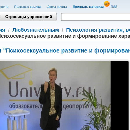
оекте
Полезные cсылки
Доска почета
Прислать материал
RSS
Страницы учреждений
ия
/
Любознательным
/
Психология развития, в
Психосексуальное развитие и формирование хара
 "Психосексуальное развитие и формирован