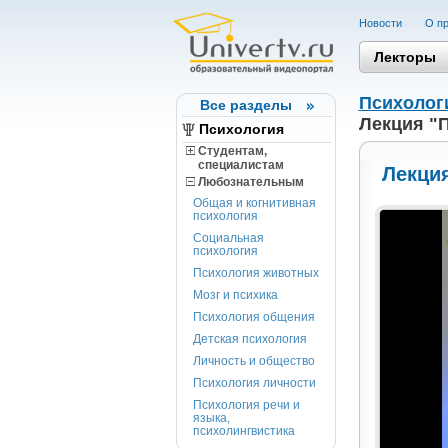
Новости
О пр
Лекторы
Психолог
Все разделы
Лекция "
Психология
Студентам,
cпециалистам
Лекция
Любознательным
Общая и когнитивная
психология
Социальная
психология
Психология животных
Мозг и психика
Психология общения
Детская психология
Личность и общество
Психология личности
Психология речи и
языка,
психолингвистика