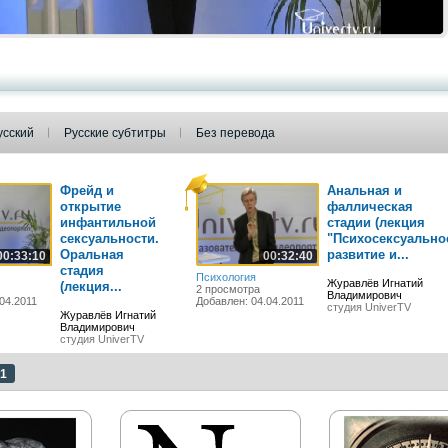
усский
Русские субтитры
Без перевода
Фрейд и
Анальная и
открытие
фаллическая
инфантильной
стадии (лекция
сексуальности.
"Психосексуально
Оральная
развитие и...
00:33:10
00:32:40
стадия
Психология
Журавлёв Игнатий
(лекция...
2 просмотра
Владимирович
04.2011
Добавлен: 04.04.2011
студия UniverTV
Журавлёв Игнатий
Владимирович
студия UniverTV
1