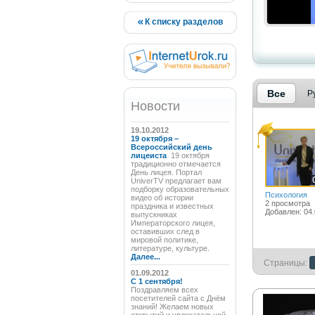
К списку разделов
Все
Р
Новости
19.10.2012
19 октября –
Всероссийский день
лицеиста
19 октября
традиционно отмечается
День лицея. Портал
UniverTV предлагает вам
подборку образовательных
Психология
видео об истории
2 просмотра
праздника и известных
Добавлен: 04.
выпускниках
Императорского лицея,
оставивших след в
мировой политике,
литературе, культуре.
Далее...
Страницы:
01.09.2012
C 1 сентября!
Поздравляем всех
посетителей сайта с Днём
знаний! Желаем новых