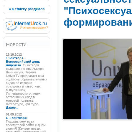
"Психосексуа
К списку разделов
формирование
Новости
19.10.2012
19 октября –
Всероссийский день
лицеиста
19 октября
традиционно отмечается
День лицея. Портал
UniverTV предлагает вам
подборку образовательных
видео об истории
праздника и известных
выпускниках
Императорского лицея,
оставивших след в
мировой политике,
литературе, культуре.
Далее...
01.09.2012
C 1 сентября!
Поздравляем всех
посетителей сайта с Днём
знаний! Желаем новых