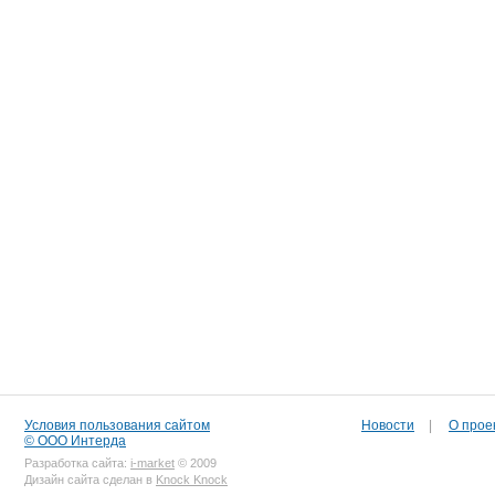
Условия пользования сайтом
Новости
|
О прое
© ООО Интерда
Разработка сайта:
i-market
© 2009
Дизайн сайта сделан в
Knock Knock