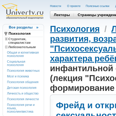
Новости
О проекте
Полезные cсылки
Лекторы
Страницы учрежден
Психология
/
Все разделы
Психология
развития, возр
Студентам,
cпециалистам
"Психосексуал
Любознательным
Общая и когнитивная
характера ребё
психология
Социальная
психология
инфантильной 
Психология животных
(лекция "Психо
Мозг и психика
Психология общения
формирование х
Детская психология
Личность и общество
Психология личности
Фрейд и отк
Психология речи и
языка,
психолингвистика
сексуальност