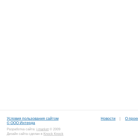
Условия пользования сайтом
Новости
|
О прое
© ООО Интерда
Разработка сайта:
i-market
© 2009
Дизайн сайта сделан в
Knock Knock