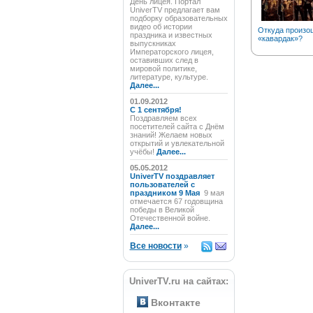
День лицея. Портал
UniverTV предлагает вам
подборку образовательных
видео об истории
Откуда произо
праздника и известных
«кавардак»?
выпускниках
Императорского лицея,
оставивших след в
мировой политике,
литературе, культуре.
Далее...
01.09.2012
C 1 сентября!
Поздравляем всех
посетителей сайта с Днём
знаний! Желаем новых
открытий и увлекательной
учёбы!
Далее...
05.05.2012
UniverTV поздравляет
пользователей с
праздником 9 Мая
9 мая
отмечается 67 годовщина
победы в Великой
Отечественной войне.
Далее...
Все новости
»
UniverTV.ru на сайтах:
Вконтакте