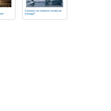
Сколько на планете полюсов
Почему мы говорим «загна
ыня
холода?
Можай»?