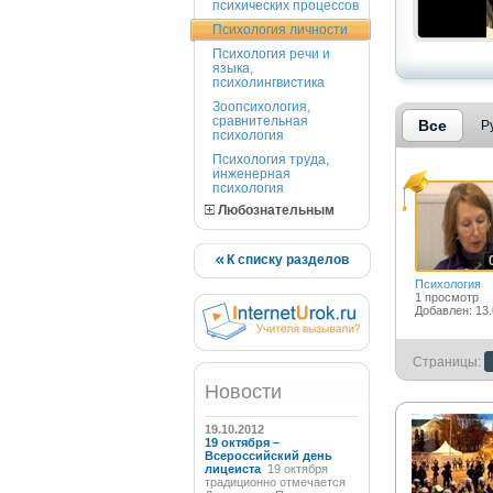
психических процессов
Психология личности
Психология речи и
языка,
психолингвистика
Зоопсихология,
сравнительная
Все
Р
психология
Психология труда,
инженерная
психология
Любознательным
К списку разделов
Психология
1 просмотр
Добавлен: 13.
Страницы:
Новости
19.10.2012
19 октября –
Всероссийский день
лицеиста
19 октября
традиционно отмечается