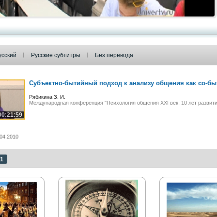
усский
Русские субтитры
Без перевода
Субъектно-бытийный подход к анализу общения как со-быт
Рябикина З. И.
Международная конференция "Психология общения XXI век: 10 лет развити
00:21:59
04.2010
1