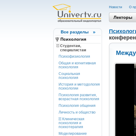
Новости
О пр
Лекторы
Психолог
Все разделы
конференц
Психология
Студентам,
cпециалистам
Междун
Психофизиология
Общая и когнитивная
психология
Социальная
психология
История и методология
психологии
Психология развития,
возрастная психология
Психология общения
Личность и общество
Клиническая
психология и
психотерапия
Моделирование