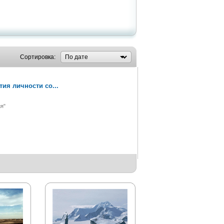
Сортировка:
ия личности со...
я"