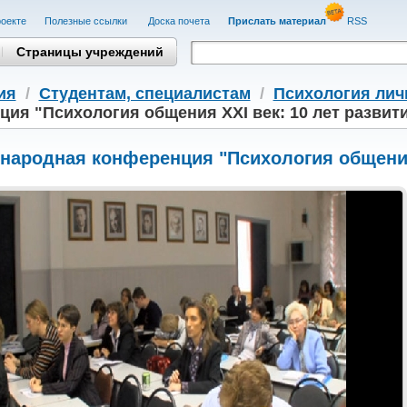
оекте
Полезные cсылки
Доска почета
Прислать материал
RSS
Страницы учреждений
ия
/
Студентам, cпециалистам
/
Психология лич
ия "Психология общения XXI век: 10 лет развит
ародная конференция "Психология общения 