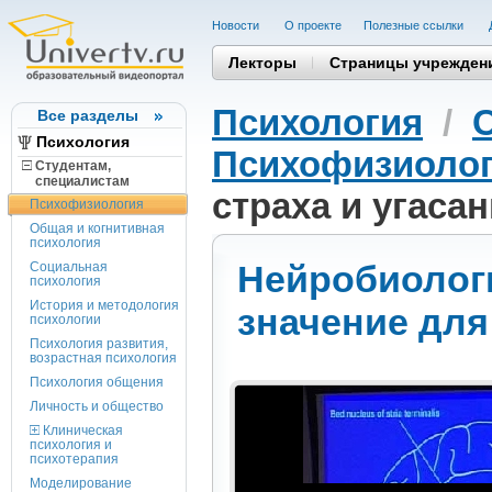
Новости
О проекте
Полезные cсылки
Лекторы
Страницы учрежден
Психология
/
Все разделы
Психология
Психофизиоло
Студентам,
cпециалистам
страха и угаса
Психофизиология
Общая и когнитивная
психология
Нейробиологи
Социальная
психология
История и методология
значение для
психологии
Психология развития,
возрастная психология
Психология общения
Личность и общество
Клиническая
психология и
психотерапия
Моделирование