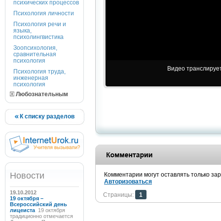
психических процессов
Психология личности
Психология речи и
языка,
психолингвистика
Зоопсихология,
сравнительная
психология
Видео транслируетс
Психология труда,
инженерная
психология
Любознательным
К списку разделов
Новости
Комментарии могут оставлять только за
Авторизоваться
19.10.2012
Страницы:
1
19 октября –
Всероссийский день
лицеиста
19 октября
традиционно отмечается