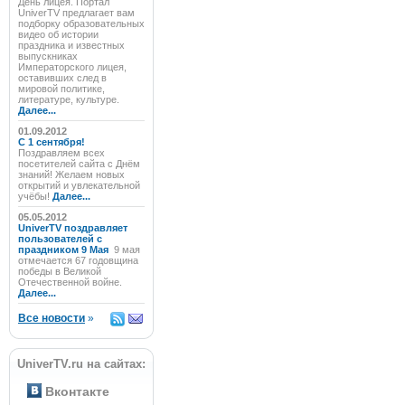
День лицея. Портал
UniverTV предлагает вам
подборку образовательных
видео об истории
праздника и известных
выпускниках
Императорского лицея,
оставивших след в
мировой политике,
литературе, культуре.
Далее...
01.09.2012
C 1 сентября!
Поздравляем всех
посетителей сайта с Днём
знаний! Желаем новых
открытий и увлекательной
учёбы!
Далее...
05.05.2012
UniverTV поздравляет
пользователей с
праздником 9 Мая
9 мая
отмечается 67 годовщина
победы в Великой
Отечественной войне.
Далее...
Все новости
»
UniverTV.ru на сайтах:
Вконтакте