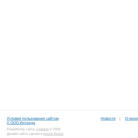
Условия пользования сайтом
Новости
|
О прое
© ООО Интерда
Разработка сайта:
i-market
© 2009
Дизайн сайта сделан в
Knock Knock