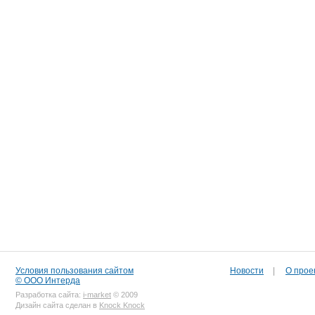
Условия пользования сайтом
Новости
|
О прое
© ООО Интерда
Разработка сайта:
i-market
© 2009
Дизайн сайта сделан в
Knock Knock