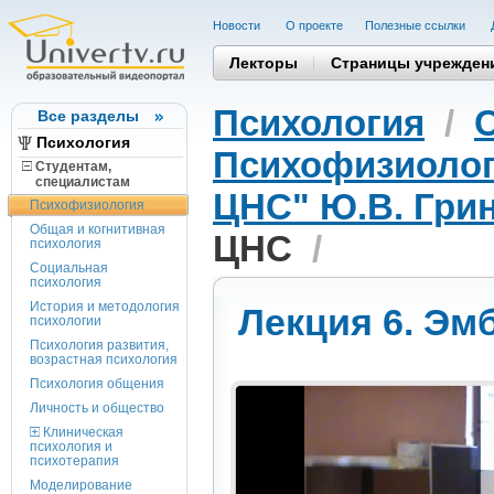
Новости
О проекте
Полезные cсылки
Лекторы
Страницы учрежден
Психология
/
Все разделы
Психология
Психофизиоло
Студентам,
cпециалистам
ЦНС" Ю.В. Гри
Психофизиология
Общая и когнитивная
ЦНС
/
психология
Социальная
психология
История и методология
Лекция 6. Эм
психологии
Психология развития,
возрастная психология
Психология общения
Личность и общество
Клиническая
психология и
психотерапия
Моделирование