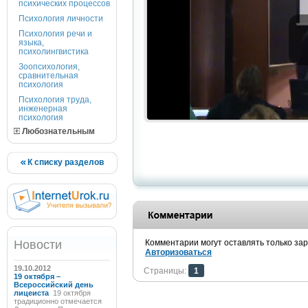
психических процессов
Психология личности
Психология речи и
языка,
психолингвистика
Зоопсихология,
сравнительная
психология
Психология труда,
инженерная
психология
Любознательным
К списку разделов
Новости
Комментарии могут оставлять только за
Авторизоваться
19.10.2012
Страницы:
1
19 октября –
Всероссийский день
лицеиста
19 октября
традиционно отмечается