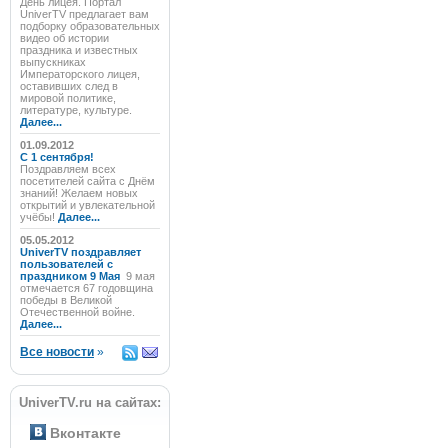
День лицея. Портал
UniverTV предлагает вам
подборку образовательных
видео об истории
праздника и известных
выпускниках
Императорского лицея,
оставивших след в
мировой политике,
литературе, культуре.
Далее...
01.09.2012
C 1 сентября!
Поздравляем всех
посетителей сайта с Днём
знаний! Желаем новых
открытий и увлекательной
учёбы!
Далее...
05.05.2012
UniverTV поздравляет
пользователей с
праздником 9 Мая
9 мая
отмечается 67 годовщина
победы в Великой
Отечественной войне.
Далее...
Все новости
»
UniverTV.ru на сайтах:
Вконтакте