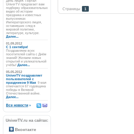
День лицея. Портал
UniverTV предлагает вам
подборку образовательных
Страницы:
1
видео об истории
праздника и известных
выпускниках
Императорского лицея,
оставивших след в
мировой политике,
литературе, культуре.
Далее...
01.09.2012
C 1 сентября!
Поздравляем всех
посетителей сайта с Днём
знаний! Желаем новых
открытий и увлекательной
учёбы!
Далее...
05.05.2012
UniverTV поздравляет
пользователей с
праздником 9 Мая
9 мая
отмечается 67 годовщина
победы в Великой
Отечественной войне.
Далее...
Все новости
»
UniverTV.ru на сайтах:
Вконтакте