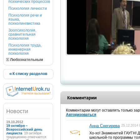
психических процессов
Психология личности
Психология речи и
языка,
психолингвистика
Зоопсихология,
сравнительная
психология
Психология труда,
инженерная
психология
Любознательным
К списку разделов
Новости
Комментарии могут оставлять только за
Авторизоваться
19.10.2012
Анна Снегирева
25.12.2014 
19 октября –
Всероссийский день
Хо-хо! Знаменитей ГАУГН! Д
лицеиста
19 октября
традиционно отмечается
школьной-то программы тол