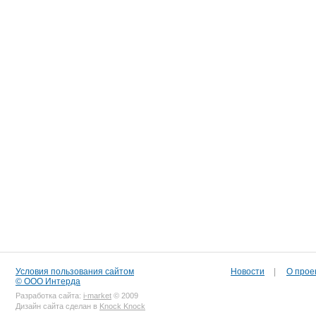
Условия пользования сайтом
Новости
|
О прое
© ООО Интерда
Разработка сайта:
i-market
© 2009
Дизайн сайта сделан в
Knock Knock