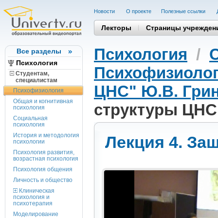
Новости
О проекте
Полезные cсылки
Лекторы
Страницы учрежден
Психология
/
Все разделы
Психология
Психофизиоло
Студентам,
cпециалистам
ЦНС" Ю.В. Гри
Психофизиология
Общая и когнитивная
структуры ЦН
психология
Социальная
психология
История и методология
Лекция 4. За
психологии
Психология развития,
возрастная психология
Психология общения
Личность и общество
Клиническая
психология и
психотерапия
Моделирование