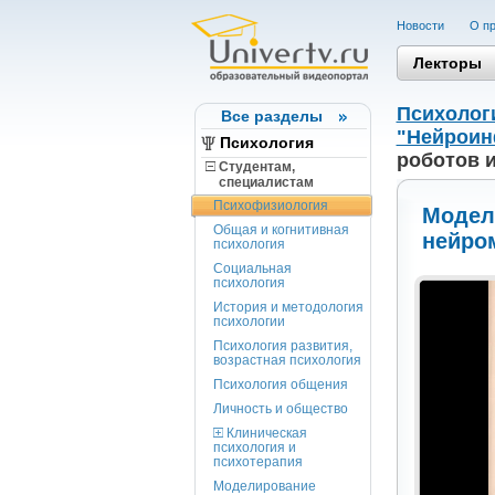
Новости
О пр
Лекторы
Психолог
Все разделы
"Нейроин
Психология
роботов 
Студентам,
cпециалистам
Психофизиология
Модел
Общая и когнитивная
нейро
психология
Социальная
психология
История и методология
психологии
Психология развития,
возрастная психология
Психология общения
Личность и общество
Клиническая
психология и
психотерапия
Моделирование