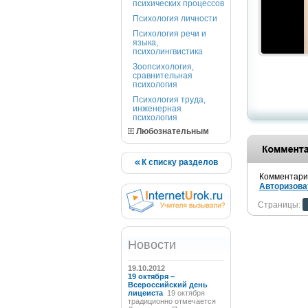
психических процессов
Психология личности
Психология речи и
языка,
психолингвистика
Зоопсихология,
сравнительная
психология
Психология труда,
инженерная
психология
Любознательным
К списку разделов
Комментарии
Авторизова
Страницы:
Новости
19.10.2012
19 октября –
Всероссийский день
лицеиста
19 октября
традиционно отмечается