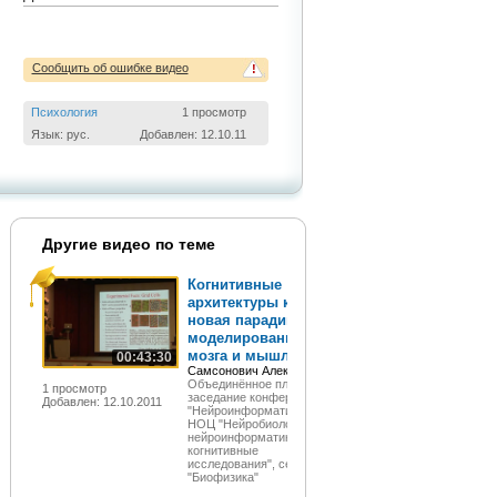
Сообщить об ошибке видео
!
Психология
1 просмотр
Язык: рус.
Добавлен: 12.10.11
Другие видео по теме
Когнитивные
архитектуры как
новая парадигма в
моделировании
мозга и мышления
00:43:30
Самсонович Алексей
Объединённое пленарное
1 просмотр
заседание конференции
Добавлен: 12.10.2011
"Нейроинформатика-2011",
НОЦ "Нейробиология,
нейроинформатика и
когнитивные
исследования", секция
"Биофизика"