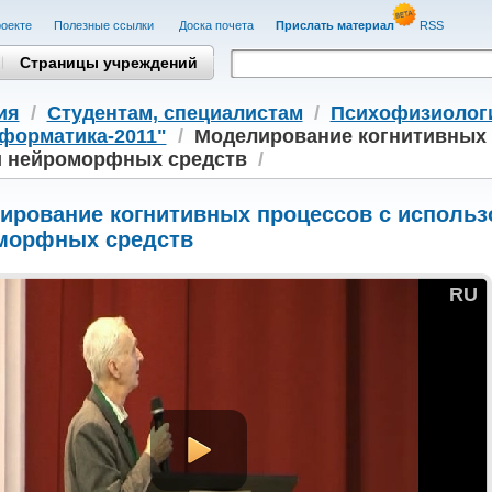
оекте
Полезные cсылки
Доска почета
Прислать материал
RSS
Страницы учреждений
ия
/
Студентам, cпециалистам
/
Психофизиолог
форматика-2011"
/
Моделирование когнитивных 
и нейроморфных средств
/
ирование когнитивных процессов с использ
морфных средств
RU