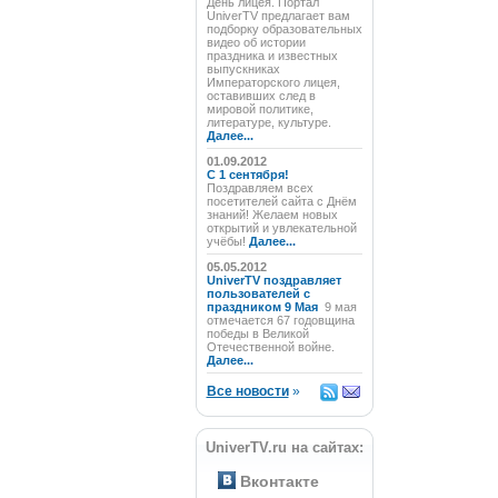
День лицея. Портал
UniverTV предлагает вам
подборку образовательных
видео об истории
праздника и известных
выпускниках
Императорского лицея,
оставивших след в
мировой политике,
литературе, культуре.
Далее...
01.09.2012
C 1 сентября!
Поздравляем всех
посетителей сайта с Днём
знаний! Желаем новых
открытий и увлекательной
учёбы!
Далее...
05.05.2012
UniverTV поздравляет
пользователей с
праздником 9 Мая
9 мая
отмечается 67 годовщина
победы в Великой
Отечественной войне.
Далее...
Все новости
»
UniverTV.ru на сайтах:
Вконтакте