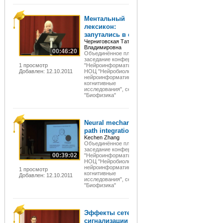
Ментальный
лексикон:
запутались в сетях?
Черниговская Татьяна
Владимировна
00:46:20
Объединённое пленарное
заседание конференции
1 просмотр
"Нейроинформатика-2011",
Добавлен: 12.10.2011
НОЦ "Нейробиология,
нейроинформатика и
когнитивные
исследования", секция
"Биофизика"
Neural mechanisms of
path integration
Kechen Zhang
Объединённое пленарное
заседание конференции
00:39:02
"Нейроинформатика-2011",
НОЦ "Нейробиология,
нейроинформатика и
1 просмотр
когнитивные
Добавлен: 12.10.2011
исследования", секция
"Биофизика"
Эффекты сетевой
сигнализации в