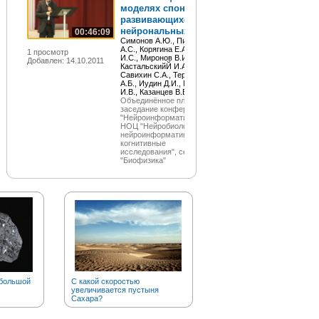
моделях спонтанно
развивающихся
нейрональных...
00:46:09
Симонов А.Ю., Пимашкин
А.С., Корягина Е.А., Прокин
1 просмотр
И.С., Миронов В.И.,
Добавлен: 14.10.2011
КастальскийЙ И.А.,
Савихин С.А., Терентьев
А.Б., Иудин Д.И., Мухина
И.В., Казанцев В.Б.
Объединённое пленарное
заседание конференции
"Нейроинформатика-2011",
НОЦ "Нейробиология,
нейроинформатика и
когнитивные
исследования", секция
"Биофизика"
 большой
С какой скоростью
Почему рыжих тараканов
увеличивается пустыня
прозвали «прусаками»?
Сахара?