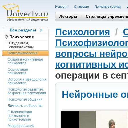
Новости
О проекте
Полезные cсылки
Лекторы
Страницы учрежден
Психология
/
Все разделы
Психология
Психофизиоло
Студентам,
cпециалистам
вопросы нейро
Психофизиология
Общая и когнитивная
когнитивных и
психология
Социальная
операции в сеп
психология
История и методология
психологии
Психология развития,
Нейронные оп
возрастная психология
Психология общения
Личность и общество
Клиническая
психология и
психотерапия
Моделирование