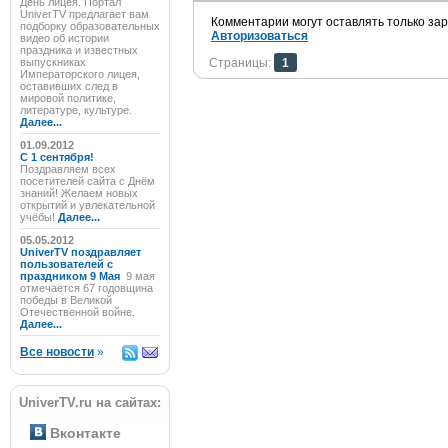
День лицея. Портал
UniverTV предлагает вам
Комментарии могут оставлять только за
подборку образовательных
Авторизоваться
видео об истории
праздника и известных
выпускниках
Страницы:
1
Императорского лицея,
оставивших след в
мировой политике,
литературе, культуре.
Далее...
01.09.2012
C 1 сентября!
Поздравляем всех
посетителей сайта с Днём
знаний! Желаем новых
открытий и увлекательной
учёбы!
Далее...
05.05.2012
UniverTV поздравляет
пользователей с
праздником 9 Мая
9 мая
отмечается 67 годовщина
победы в Великой
Отечественной войне.
Далее...
Все новости
»
UniverTV.ru на сайтах:
Вконтакте