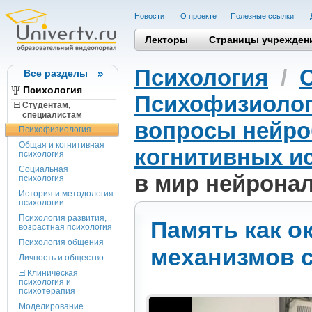
Новости
О проекте
Полезные cсылки
Лекторы
Страницы учрежден
Психология
/
Все разделы
Психология
Психофизиоло
Студентам,
cпециалистам
вопросы нейро
Психофизиология
Общая и когнитивная
когнитивных и
психология
Социальная
в мир нейрона
психология
История и методология
психологии
Психология развития,
Память как о
возрастная психология
Психология общения
механизмов 
Личность и общество
Клиническая
психология и
психотерапия
Моделирование