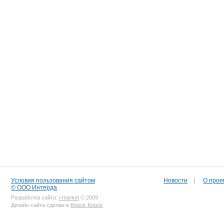
Условия пользования сайтом
Новости
|
О прое
© ООО Интерда
Разработка сайта:
i-market
© 2009
Дизайн сайта сделан в
Knock Knock