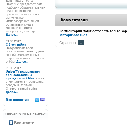
День лицея. Портал
UniverTV предлагает вам
подборку образовательных
видео об истории
праздника и известных
выпускниках
Императорского лицея,
оставивших след в
мировой политике,
Комментарии могут оставлять только за
литературе, культуре.
Далее...
Авторизоваться
01.09.2012
Страницы:
1
C 1 сентября!
Поздравляем всех
посетителей сайта с Днём
знаний! Желаем новых
открытий и увлекательной
учёбы!
Далее...
05.05.2012
UniverTV поздравляет
пользователей с
праздником 9 Мая
9 мая
отмечается 67 годовщина
победы в Великой
Отечественной войне.
Далее...
Все новости
»
UniverTV.ru на сайтах:
Вконтакте