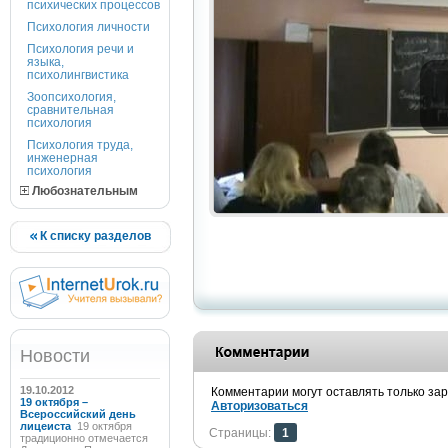
психических процессов
Психология личности
Психология речи и
языка,
психолингвистика
Зоопсихология,
сравнительная
психология
Психология труда,
инженерная
психология
Любознательным
К списку разделов
Новости
19.10.2012
Комментарии могут оставлять только за
19 октября –
Авторизоваться
Всероссийский день
лицеиста
19 октября
Страницы:
1
традиционно отмечается