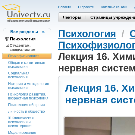
Новости
О проекте
Полезные cсылки
Лекторы
Страницы учрежден
Психология
/
Все разделы
Психология
Психофизиоло
Студентам,
cпециалистам
Лекция 16. Хими
Психофизиология
Общая и когнитивная
нервная систе
психология
Социальная
психология
История и методология
Лекция 16. Хи
психологии
Психология развития,
нервная сист
возрастная психология
Психология общения
Личность и общество
Клиническая
психология и
психотерапия
Моделирование