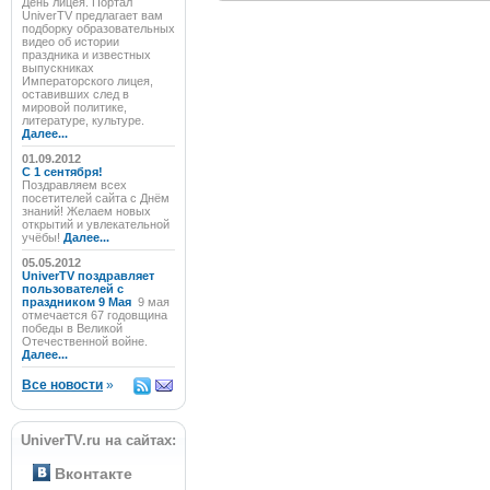
День лицея. Портал
UniverTV предлагает вам
подборку образовательных
видео об истории
праздника и известных
выпускниках
Императорского лицея,
оставивших след в
мировой политике,
литературе, культуре.
Далее...
01.09.2012
C 1 сентября!
Поздравляем всех
посетителей сайта с Днём
знаний! Желаем новых
открытий и увлекательной
учёбы!
Далее...
05.05.2012
UniverTV поздравляет
пользователей с
праздником 9 Мая
9 мая
отмечается 67 годовщина
победы в Великой
Отечественной войне.
Далее...
Все новости
»
UniverTV.ru на сайтах:
Вконтакте