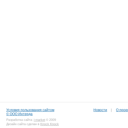
Условия пользования сайтом
Новости
|
О прое
© ООО Интерда
Разработка сайта:
i-market
© 2009
Дизайн сайта сделан в
Knock Knock