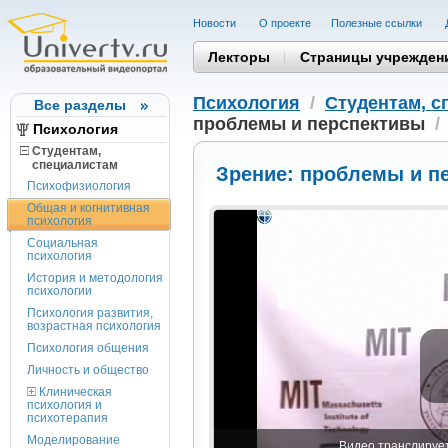
Новости
О проекте
Полезные cсылки
Лекторы
Страницы учрежден
Психология
/
Студентам, c
Все разделы
проблемы и перспективы
/
Психология
Студентам,
cпециалистам
Зрение: проблемы и п
Психофизиология
Общая и когнитивная
психология
Социальная
психология
История и методология
психологии
Психология развития,
возрастная психология
Психология общения
Личность и общество
Клиническая
психология и
психотерапия
Моделирование
Видео транслируетс