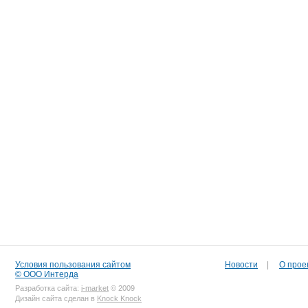
Условия пользования сайтом
Новости
|
О прое
© ООО Интерда
Разработка сайта:
i-market
© 2009
Дизайн сайта сделан в
Knock Knock