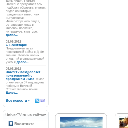
День лицея. Портал
UniverTV предлагает вам
подборку образовательных
видео об истории
праздника и известных
выпускниках
Императорского лицея,
оставивших след в
мировой политике,
литературе, культуре.
Далее...
01.09.2012
C 1 сентября!
Поздравляем всех
посетителей сайта с Днём
знаний! Желаем новых
открытий и увлекательной
учёбы!
Далее...
05.05.2012
UniverTV поздравляет
пользователей с
праздником 9 Мая
9 мая
отмечается 67 годовщина
победы в Великой
Отечественной войне.
Далее...
Все новости
»
UniverTV.ru на сайтах:
Вконтакте