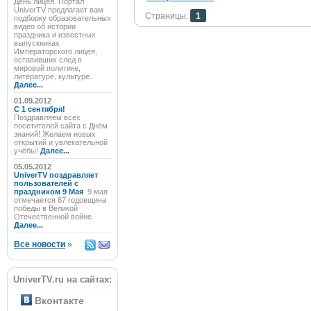
День лицея. Портал
UniverTV предлагает вам
Страницы:
1
подборку образовательных
видео об истории
праздника и известных
выпускниках
Императорского лицея,
оставивших след в
мировой политике,
литературе, культуре.
Далее...
01.09.2012
C 1 сентября!
Поздравляем всех
посетителей сайта с Днём
знаний! Желаем новых
открытий и увлекательной
учёбы!
Далее...
05.05.2012
UniverTV поздравляет
пользователей с
праздником 9 Мая
9 мая
отмечается 67 годовщина
победы в Великой
Отечественной войне.
Далее...
Все новости
»
UniverTV.ru на сайтах:
Вконтакте