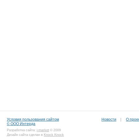
Условия пользования сайтом
Новости
|
О прое
© ООО Интерда
Разработка сайта:
i-market
© 2009
Дизайн сайта сделан в
Knock Knock