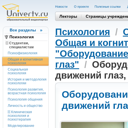
Новости
О проекте
Полезные cсылки
Лекторы
Страницы учрежден
Психология
/
Все разделы
Психология
Общая и когни
Студентам,
cпециалистам
"Оборудование
Психофизиология
Общая и когнитивная
глаз"
/
Оборуд
психология
Социальная
движений глаз, 
психология
История и методология
психологии
Психология развития,
Оборудовани
возрастная психология
Психология общения
движений глаз
Личность и общество
Клиническая
психология и
психотерапия
Моделирование