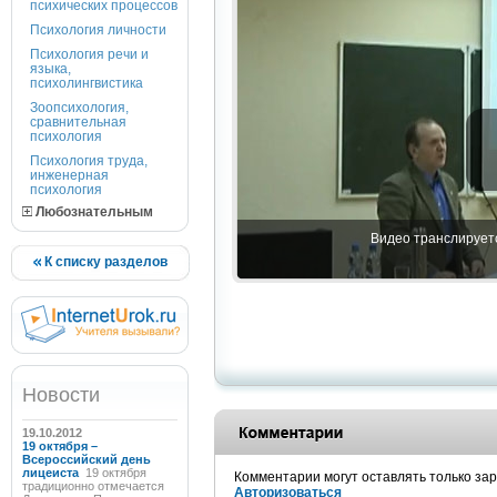
психических процессов
Психология личности
Психология речи и
языка,
психолингвистика
Зоопсихология,
сравнительная
психология
Психология труда,
инженерная
психология
Любознательным
Видео транслируетс
К списку разделов
Новости
19.10.2012
19 октября –
Всероссийский день
лицеиста
19 октября
Комментарии могут оставлять только за
традиционно отмечается
Авторизоваться