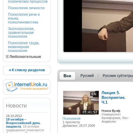
психических процессов
Психология личности
Психология речи и
языка,
психолингвистика
Зоопсихология,
сравнительная
психология
Психология труда,
инженерная
психология
Любознательным
К списку разделов
Все
Русский
Русские субтитры
Лекция 5.
EN
Восприятие.
Ч.1
Новости
Нэнси Вулф
01:41:57
Университет
19.10.2012
Калифорнии, Лос-
Психология
19 октября –
Анджелес
1 просмотр
Всероссийский день
Добавлен: 28.07.2009
лицеиста
19 октября
традиционно отмечается