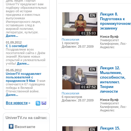
День лицея. Портал
UniverTV предлагает вам
подборку образовательных
видео об истории
Лекция 8.
праздника и известных
EN
выпускниках
Подготовка к
Императорского лицея,
промежуточном
оставивших след в
экзамену
мировой политике,
литературе, культуре.
01:15:03
Далее...
Нэнси Вулф
Психология
Университет
01.09.2012
1 просмотр
Калифорнии, Лос-
C 1 сентября!
Добавлен: 28.07.2009
Анджелес
Поздравляем всех
посетителей сайта с Днём
знаний! Желаем новых
открытий и увлекательной
учёбы!
Далее...
Лекция 12.
EN
05.05.2012
Мышление,
UniverTV поздравляет
способности,
пользователей с
праздником 9 Мая
9 мая
интеллект.
отмечается 67 годовщина
Теории
01:47:52
победы в Великой
личности
Отечественной войне.
Психология
Далее...
6 просмотров
Нэнси Вулф
Добавлен: 28.07.2009
Все новости
»
Университет
Калифорнии, Лос-
Анджелес
UniverTV.ru на сайтах:
Вконтакте
Лекция 15.
EN