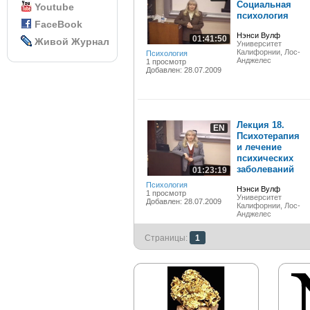
Социальная
Youtube
психология
FaceBook
Нэнси Вулф
01:41:50
Живой Журнал
Университет
Калифорнии, Лос-
Психология
Анджелес
1 просмотр
Добавлен: 28.07.2009
Лекция 18.
EN
Психотерапия
и лечение
психических
заболеваний
01:23:19
Психология
Нэнси Вулф
1 просмотр
Университет
Добавлен: 28.07.2009
Калифорнии, Лос-
Анджелес
Страницы:
1