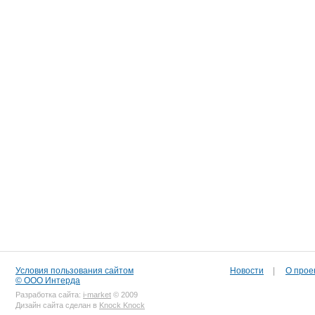
Условия пользования сайтом
Новости
|
О прое
© ООО Интерда
Разработка сайта:
i-market
© 2009
Дизайн сайта сделан в
Knock Knock