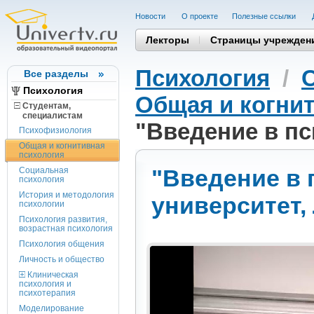
Новости
О проекте
Полезные cсылки
Лекторы
Страницы учрежден
Психология
/
Все разделы
Психология
Общая и когни
Студентам,
cпециалистам
"Введение в п
Психофизиология
Общая и когнитивная
психология
"Введение в
Социальная
психология
История и методология
университет,
психологии
Психология развития,
возрастная психология
Психология общения
Личность и общество
Клиническая
психология и
психотерапия
Моделирование