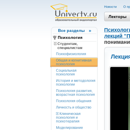
Новости
О пр
Лекторы
Психолог
Все разделы
лекций "П
Психология
понимани
Студентам,
cпециалистам
Психофизиология
Лекци
Общая и когнитивная
психология
Социальная
психология
История и методология
психологии
Психология развития,
возрастная психология
Психология общения
Личность и общество
Клиническая
психология и
психотерапия
Моделирование