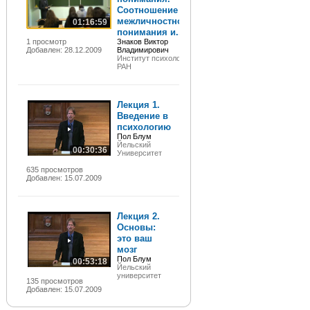
Соотношение
межличностного
01:16:59
понимания и...
1 просмотр
Знаков Виктор
Добавлен: 28.12.2009
Владимирович
Институт психологии
РАН
Лекция 1.
Введение в
психологию
Пол Блум
Йельский
00:30:36
Университет
635 просмотров
Добавлен: 15.07.2009
Лекция 2.
Основы:
это ваш
мозг
Пол Блум
00:53:18
Йельский
университет
135 просмотров
Добавлен: 15.07.2009