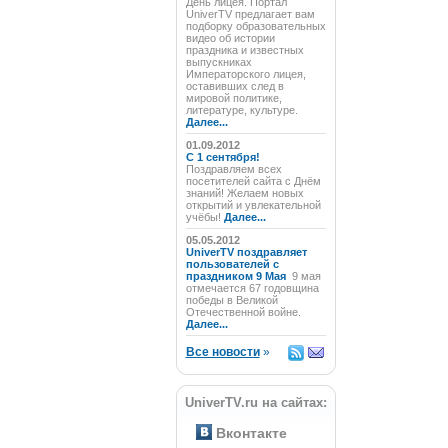
День лицея. Портал
UniverTV предлагает вам
подборку образовательных
видео об истории
праздника и известных
выпускниках
Императорского лицея,
оставивших след в
мировой политике,
литературе, культуре.
Далее...
01.09.2012
C 1 сентября!
Поздравляем всех
посетителей сайта с Днём
знаний! Желаем новых
открытий и увлекательной
учёбы!
Далее...
05.05.2012
UniverTV поздравляет
пользователей с
праздником 9 Мая
9 мая
отмечается 67 годовщина
победы в Великой
Отечественной войне.
Далее...
Все новости
»
UniverTV.ru на сайтах:
Вконтакте