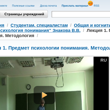
оекте
Полезные cсылки
Доска почета
Прислать материал
RSS
Страницы учреждений
ия
/
Студентам, cпециалистам
/
Общая и когнит
сихология понимания" Знакова В.В.
/
Лекция 1.
я. Методология
/
я 1. Предмет психологии понимания. Методо
RU