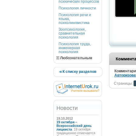
психических процессов
Психология личности
Психология речи и
языка,
психолингвистика
Зоопсихология,
сравнительная
психология
Психология труда,
инженерная
психология
Любознательным
Комментарии
К списку разделов
Авторизова
Страницы:
Новости
19.10.2012
19 октября –
Всероссийский день
лицеиста
19 октября
традиционно отмечается