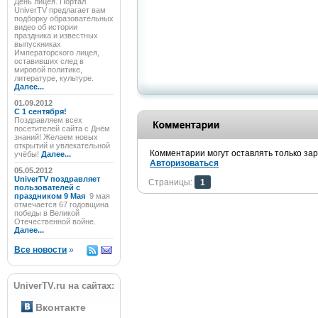
День лицея. Портал
UniverTV предлагает вам
подборку образовательных
видео об истории
праздника и известных
выпускниках
Императорского лицея,
оставивших след в
мировой политике,
литературе, культуре.
Далее...
01.09.2012
C 1 сентября!
Поздравляем всех
посетителей сайта с Днём
знаний! Желаем новых
открытий и увлекательной
Комментарии могут оставлять только за
учёбы!
Далее...
Авторизоваться
05.05.2012
UniverTV поздравляет
Страницы:
1
пользователей с
праздником 9 Мая
9 мая
отмечается 67 годовщина
победы в Великой
Отечественной войне.
Далее...
Все новости
»
UniverTV.ru на сайтах:
Вконтакте