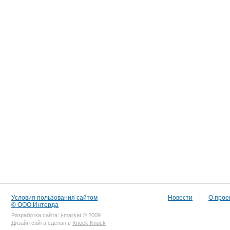
Условия пользования сайтом
Новости
|
О прое
© ООО Интерда
Разработка сайта:
i-market
© 2009
Дизайн сайта сделан в
Knock Knock