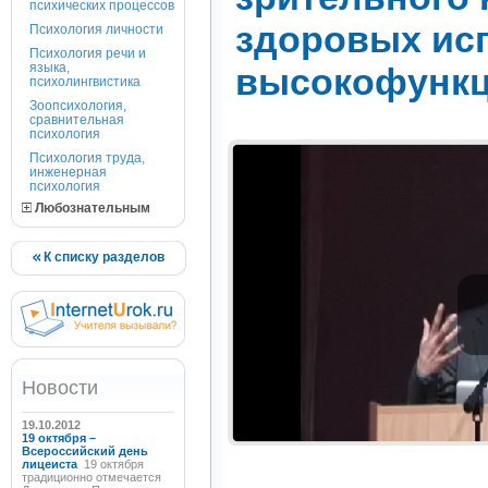
психических процессов
здоровых ис
Психология личности
Психология речи и
языка,
высокофункц
психолингвистика
Зоопсихология,
сравнительная
психология
Психология труда,
инженерная
психология
Любознательным
К списку разделов
Новости
19.10.2012
19 октября –
Всероссийский день
лицеиста
19 октября
традиционно отмечается