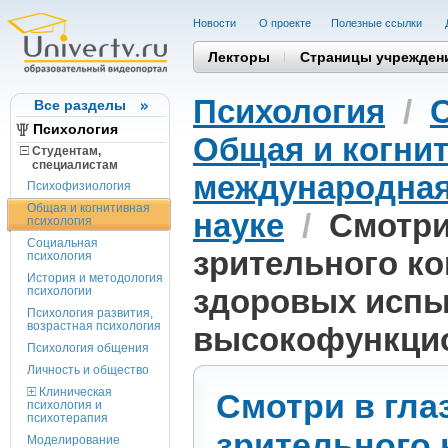
Новости
О проекте
Полезные cсылки
Лекторы
Страницы учрежден
Психология
/
Все разделы
Психология
Общая и когни
Студентам,
cпециалистам
международная
Психофизиология
Общая и когнитивная
науке
/
Смотри
психология
Социальная
зрительного ко
психология
История и методология
здоровых испы
психологии
Психология развития,
возрастная психология
высокофункцио
Психология общения
Личность и общество
Клиническая
Смотри в гла
психология и
психотерапия
зрительного 
Моделирование