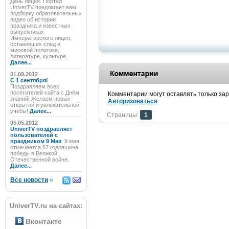
День лицея. Портал
UniverTV предлагает вам
подборку образовательных
видео об истории
праздника и известных
выпускниках
Императорского лицея,
оставивших след в
мировой политике,
литературе, культуре.
Далее...
01.09.2012
C 1 сентября!
Поздравляем всех
посетителей сайта с Днём
Комментарии могут оставлять только за
знаний! Желаем новых
Авторизоваться
открытий и увлекательной
учёбы!
Далее...
Страницы:
1
05.05.2012
UniverTV поздравляет
пользователей с
праздником 9 Мая
9 мая
отмечается 67 годовщина
победы в Великой
Отечественной войне.
Далее...
Все новости
»
UniverTV.ru на сайтах:
Вконтакте