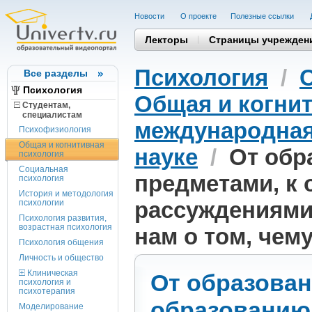
Новости
О проекте
Полезные cсылки
Лекторы
Страницы учрежден
Психология
/
Все разделы
Психология
Общая и когни
Студентам,
cпециалистам
международная
Психофизиология
Общая и когнитивная
науке
/
От обр
психология
Социальная
предметами, к 
психология
История и методология
рассуждениями:
психологии
Психология развития,
возрастная психология
нам о том, че
Психология общения
Личность и общество
Клиническая
От образован
психология и
психотерапия
образованию,
Моделирование