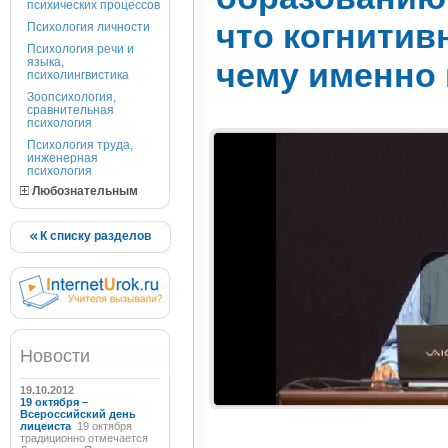
психических процессов
что когнитив
Психология личности
Психология речи и
языка,
чему именно
психолингвистика
Зоопсихология,
сравнительная
психология
Психология труда,
инженерная
психология
Любознательным
К списку разделов
Новости
19.10.2012
19 октября –
Всероссийский день
лицеиста
19 октября
традиционно отмечается