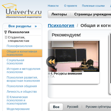
Новости
О проекте
Полезные cсылки
Лекторы
Страницы учрежден
Психология
/
Общая и когн
Все разделы
Психология
Рекомендуем!
Студентам,
cпециалистам
Психофизиология
Общая и когнитивная
психология
Социальная
психология
История и методология
психологии
ску
Лекция 4. Ресурсы внимания
Ребеко Т.А.
Психология развития,
возрастная психология
Психология общения
Личность и общество
Клиническая
психология и
психотерапия
Все
Русский
Русские субтитры
Моделирование