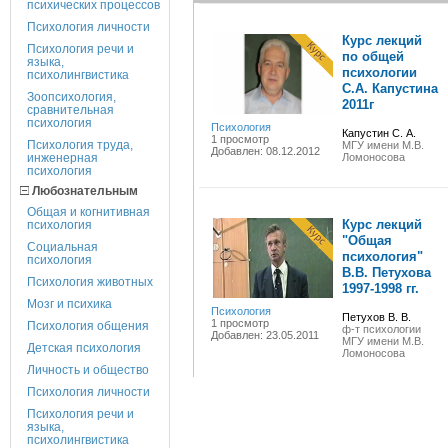
психических процессов
Психология личности
Курс лекций
Психология речи и
по общей
языка,
психологии
психолингвистика
С.А. Капустина
Зоопсихология,
2011г
сравнительная
психология
Психология
Капустин С. А.
1 просмотр
Психология труда,
МГУ имени М.В.
Добавлен: 08.12.2012
инженерная
Ломоносова
психология
Любознательным
Общая и когнитивная
Курс лекций
психология
"Общая
Социальная
психология"
психология
В.В. Петухова
Психология животных
1997-1998 гг.
Мозг и психика
Психология
Петухов В. В.
1 просмотр
Психология общения
ф-т психологии
Добавлен: 23.05.2011
МГУ имени М.В.
Детская психология
Ломоносова
Личность и общество
Психология личности
Психология речи и
языка,
психолингвистика