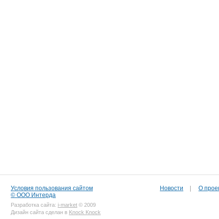
Условия пользования сайтом
Новости
|
О прое
© ООО Интерда
Разработка сайта:
i-market
© 2009
Дизайн сайта сделан в
Knock Knock