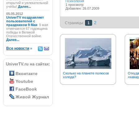
Психология
открытий и увлекательной
1 просмотр
учёбы!
Далее...
Добавлен: 26.07.2009
05.05.2012
UniverTV поздравляет
пользователей с
2
Страницы:
1
праздником 9 Мая
9 мая
отмечается 67 годовщина
победы в Великой
Отечественной войне.
Далее...
Все новости
»
UniverTV.ru на сайтах:
Вконтакте
Сколько на планете полюсов
Откуда
холода?
«кавар
Youtube
FaceBook
Живой Журнал