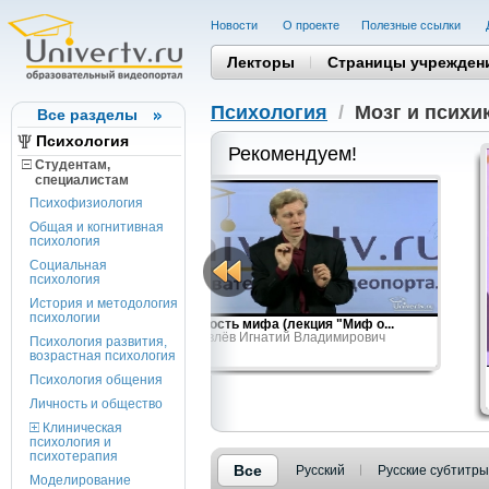
Новости
О проекте
Полезные cсылки
Лекторы
Страницы учрежден
Психология
/
Мозг и психи
Все разделы
Психология
Рекомендуем!
Студентам,
cпециалистам
Психофизиология
Общая и когнитивная
психология
Социальная
психология
История и методология
психологии
едикализации
Сущность мифа (лекция "Миф о...
Журавлёв Игнатий Владимирович
Психология развития,
адимирович
возрастная психология
Психология общения
Личность и общество
Клиническая
психология и
психотерапия
Все
Русский
Русские субтитры
Моделирование