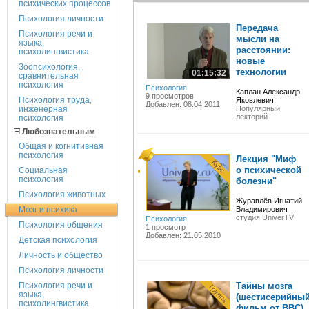
психических процессов
Психология личности
Передача
Психология речи и
мысли на
языка,
расстоянии:
психолингвистика
новые
Зоопсихология,
технологии
01:15:32
сравнительная
психология
Психология
Каплан Александр
9 просмотров
Психология труда,
Яковлевич
Добавлен: 08.04.2011
инженерная
Популярный
лекторий
психология
Любознательным
Общая и когнитивная
психология
Лекция "Миф
о психической
Социальная
психология
болезни"
Психология животных
Журавлёв Игнатий
Мозг и психика
Владимирович
студия UniverTV
Психология
Психология общения
1 просмотр
Добавлен: 21.05.2010
Детская психология
Личность и общество
Психология личности
Психология речи и
Тайны мозга
языка,
(шестисерийны
психолингвистика
фильм от BBC)