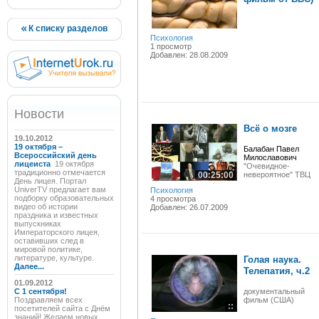
К списку разделов
Психология
1 просмотр
Добавлен: 28.08.2009
Новости
Всё о мозге
19.10.2012
19 октября –
Балабан Павел
Всероссийский день
Милославович
лицеиста
19 октября
"Очевидное-
традиционно отмечается
00:25:00
невероятное" ТВЦ
День лицея. Портал
UniverTV предлагает вам
Психология
подборку образовательных
4 просмотра
видео об истории
Добавлен: 26.07.2009
праздника и известных
выпускниках
Императорского лицея,
оставивших след в
мировой политике,
литературе, культуре.
Голая наука.
Далее...
Телепатия, ч.2
01.09.2012
C 1 сентября!
документальный
Поздравляем всех
фильм (США)
::
посетителей сайта с Днём
знаний! Желаем новых