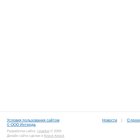
Условия пользования сайтом
Новости
|
О прое
© ООО Интерда
Разработка сайта:
i-market
© 2009
Дизайн сайта сделан в
Knock Knock