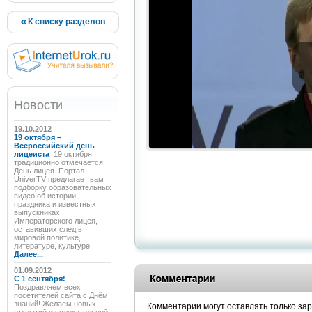
К списку разделов
Новости
19.10.2012
19 октября –
Всероссийский день
лицеиста
19 октября
традиционно отмечается
День лицея. Портал
UniverTV предлагает вам
подборку образовательных
видео об истории
праздника и известных
выпускниках
Императорского лицея,
оставивших след в
мировой политике,
литературе, культуре.
Далее...
01.09.2012
C 1 сентября!
Поздравляем всех
посетителей сайта с Днём
знаний! Желаем новых
Комментарии могут оставлять только за