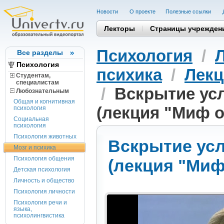
Новости
О проекте
Полезные cсылки
Лекторы
Страницы учрежден
Психология
/
Все разделы
Психология
психика
/
Лекц
Студентам,
cпециалистам
/
Вскрытие ус
Любознательным
Общая и когнитивная
(лекция "Миф о
психология
Социальная
психология
Психология животных
Вскрытие ус
Мозг и психика
Психология общения
(лекция "Миф
Детская психология
Личность и общество
Психология личности
Психология речи и
языка,
психолингвистика