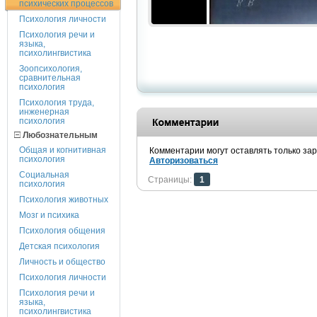
психических процессов
Психология личности
Психология речи и
языка,
психолингвистика
Зоопсихология,
сравнительная
психология
Психология труда,
инженерная
психология
Любознательным
Общая и когнитивная
Комментарии могут оставлять только за
психология
Авторизоваться
Социальная
Страницы:
1
психология
Психология животных
Мозг и психика
Психология общения
Детская психология
Личность и общество
Психология личности
Психология речи и
языка,
психолингвистика