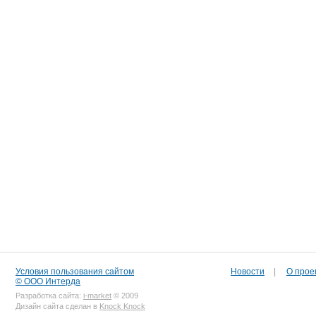
Условия пользования сайтом
Новости
|
О прое
© ООО Интерда
Разработка сайта:
i-market
© 2009
Дизайн сайта сделан в
Knock Knock