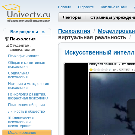
Новости
О проекте
Полезные cсылки
Лекторы
Страницы учрежден
Психология
/
Моделирован
Все разделы
виртуальная реальность
/
Психология
Студентам,
cпециалистам
Искусственный интелл
Психофизиология
Общая и когнитивная
психология
Социальная
психология
История и методология
психологии
Психология развития,
возрастная психология
Психология общения
Личность и общество
Клиническая
психология и
психотерапия
Моделирование