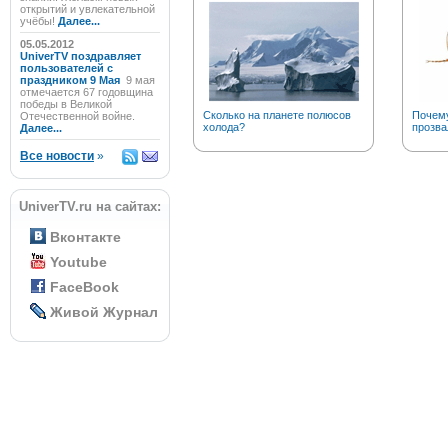
открытий и увлекательной
учёбы!
Далее...
05.05.2012
UniverTV поздравляет
пользователей с
праздником 9 Мая
9 мая
отмечается 67 годовщина
победы в Великой
Сколько на планете полюсов
Почему
Отечественной войне.
холода?
прозва
Далее...
Все новости
»
UniverTV.ru на сайтах:
Вконтакте
Youtube
FaceBook
Живой Журнал