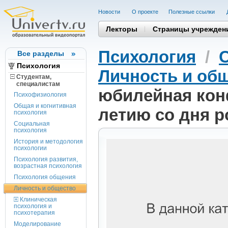
Новости
О проекте
Полезные cсылки
Лекторы
Страницы учрежден
Психология
/
Все разделы
Психология
Личность и об
Студентам,
cпециалистам
юбилейная кон
Психофизиология
Общая и когнитивная
летию со дня р
психология
Социальная
психология
История и методология
психологии
Психология развития,
возрастная психология
Психология общения
Личность и общество
Клиническая
психология и
психотерапия
Моделирование