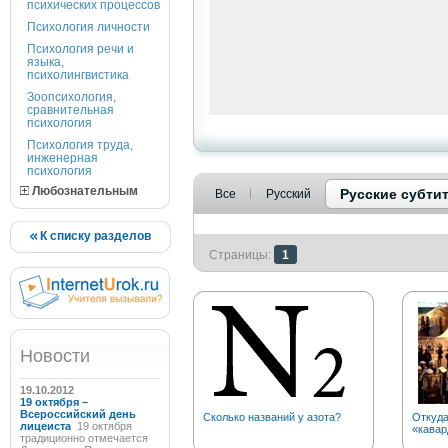
психических процессов
Психология личности
Психология речи и
языка,
психолингвистика
Зоопсихология,
сравнительная
психология
Психология труда,
инженерная
психология
Любознательным
Русские субти
Все
Русский
К списку разделов
Страницы:
1
Новости
19.10.2012
19 октября –
Всероссийский день
Сколько названий у азота?
Откуда
лицеиста
19 октября
«кавар
традиционно отмечается