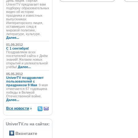
День лицея. Портал
UniverTV предлагает вам
подборку образовательных
видео об истории
праздника и известных
выпускниках
Императорского лицея,
оставивших след в
мировой политике,
литературе, культуре.
Далее...
01.09.2012
C 1 сентября!
Поздравляем всех
посетителей сайта с Днём
знаний! Желаем новых
открытий и увлекательной
учёбы!
Далее...
05.05.2012
UniverTV поздравляет
пользователей с
праздником 9 Мая
9 мая
отмечается 67 годовщина
победы в Великой
Отечественной войне.
Далее...
Все новости
»
UniverTV.ru на сайтах:
Вконтакте