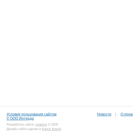
Условия пользования сайтом
Новости
|
О прое
© ООО Интерда
Разработка сайта:
i-market
© 2009
Дизайн сайта сделан в
Knock Knock