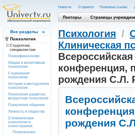
Новости
О проекте
Полезные cсылки
Лекторы
Страницы учрежден
Психология
/
Все разделы
Психология
Клиническая пс
Студентам,
cпециалистам
Всероссийская
Психофизиология
Общая и когнитивная
конференция, 
психология
Социальная
рождения С.Л.
психология
История и методология
психологии
Психология развития,
Всероссийск
возрастная психология
Психология общения
конференция,
Личность и общество
Клиническая
рождения С.
психология и
психотерапия
Психоанализ