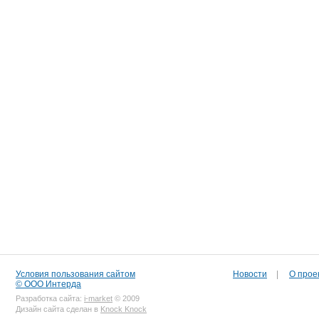
Условия пользования сайтом
Новости
|
О прое
© ООО Интерда
Разработка сайта:
i-market
© 2009
Дизайн сайта сделан в
Knock Knock