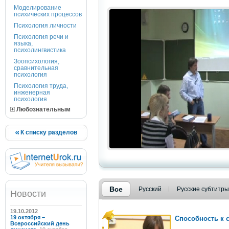
Моделирование
психических процессов
Психология личности
Психология речи и
языка,
психолингвистика
Зоопсихология,
сравнительная
психология
Психология труда,
инженерная
психология
Любознательным
К списку разделов
Все
Русский
Русские субтитры
Новости
19.10.2012
19 октября –
Способность к с
Всероссийский день