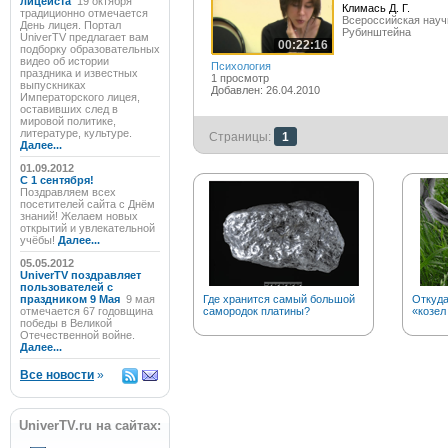
лицеиста
19 октября
Климась Д. Г.
традиционно отмечается
Всероссийская науч
День лицея. Портал
Рубинштейна
UniverTV предлагает вам
00:22:16
подборку образовательных
видео об истории
Психология
праздника и известных
1 просмотр
выпускниках
Добавлен: 26.04.2010
Императорского лицея,
оставивших след в
мировой политике,
литературе, культуре.
Страницы:
1
Далее...
01.09.2012
C 1 сентября!
Поздравляем всех
посетителей сайта с Днём
знаний! Желаем новых
открытий и увлекательной
учёбы!
Далее...
05.05.2012
UniverTV поздравляет
пользователей с
праздником 9 Мая
9 мая
Где хранится самый большой
Откуд
отмечается 67 годовщина
самородок платины?
«козел
победы в Великой
Отечественной войне.
Далее...
Все новости
»
UniverTV.ru на сайтах: