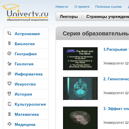
Новости
О проекте
Полезные cсылки
Лекторы
Страницы учрежден
Серия образовательны
Астрономия
Биология
1.Раскрывая 
География
Университет Ш
Геология
Информатика
2. Гипнотиче
Искусство
Университет Ш
История
Культурология
3. Эффект пл
Математика
Университет Ш
Медицина