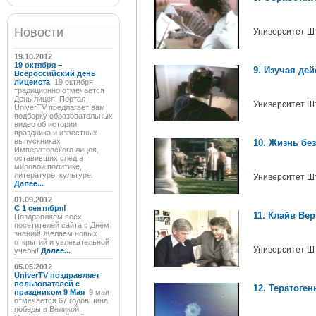
Новости
Университет Ш
19.10.2012
19 октября –
9. Изучая де
Всероссийский день
лицеиста
19 октября
традиционно отмечается
День лицея. Портал
Университет Ш
UniverTV предлагает вам
подборку образовательных
видео об истории
праздника и известных
выпускниках
10. Жизнь без
Императорского лицея,
оставивших след в
мировой политике,
литературе, культуре.
Университет Ш
Далее...
01.09.2012
C 1 сентября!
11. Клайв Вер
Поздравляем всех
посетителей сайта с Днём
знаний! Желаем новых
открытий и увлекательной
Университет Ш
учёбы!
Далее...
05.05.2012
UniverTV поздравляет
пользователей с
12. Тератоген
праздником 9 Мая
9 мая
отмечается 67 годовщина
победы в Великой