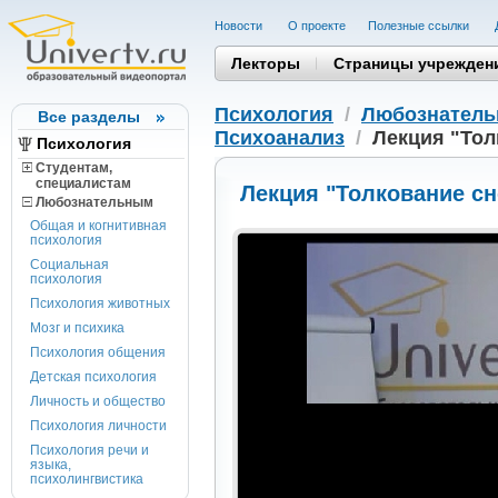
Новости
О проекте
Полезные cсылки
Лекторы
Страницы учрежден
Психология
/
Любознател
Все разделы
Психоанализ
/
Лекция "Тол
Психология
Студентам,
cпециалистам
Лекция "Толкование с
Любознательным
Общая и когнитивная
психология
Социальная
психология
Психология животных
Мозг и психика
Психология общения
Детская психология
Личность и общество
Психология личности
Психология речи и
языка,
психолингвистика