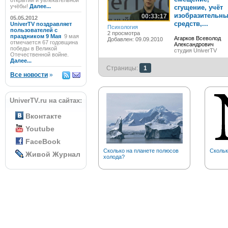
открытий и увлекательной
учёбы!
Далее...
сгущение, учёт
изобразительн
00:33:17
05.05.2012
средств,...
UniverTV поздравляет
Психология
пользователей с
2 просмотра
праздником 9 Мая
9 мая
Агарков Всеволод
Добавлен: 09.09.2010
отмечается 67 годовщина
Александрович
победы в Великой
студия UniverTV
Отечественной войне.
Далее...
Страницы:
1
Все новости
»
UniverTV.ru на сайтах:
Вконтакте
Youtube
FaceBook
Сколько на планете полюсов
Скольк
Живой Журнал
холода?