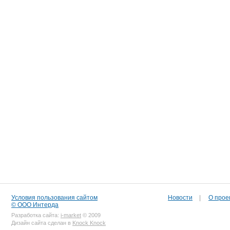
Условия пользования сайтом
Новости
|
О прое
© ООО Интерда
Разработка сайта:
i-market
© 2009
Дизайн сайта сделан в
Knock Knock