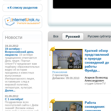
К списку разделов
Русский
Все
Русские субтит
Новости
19.10.2012
19 октября –
Краткий обзор
Всероссийский день
представлений
лицеиста
19 октября
традиционно отмечается
о природе
День лицея. Портал
сновидений до
UniverTV предлагает вам
работы
подборку образовательных
00:14:24
видео об истории
Фрейда...
Психология
праздника и известных
2 просмотра
выпускниках
Агарков Всеволод
Добавлен: 09.09.2010
Императорского лицея,
Александрович
оставивших след в
студия UniverTV
мировой политике,
литературе, культуре.
Далее...
01.09.2012
C 1 сентября!
Поздравляем всех
Работа
посетителей сайта с Днём
сновидения:
знаний! Желаем новых
смещение,