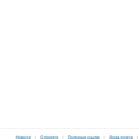
Новости
|
О проекте
|
Полезные cсылки
|
Доска почета
|