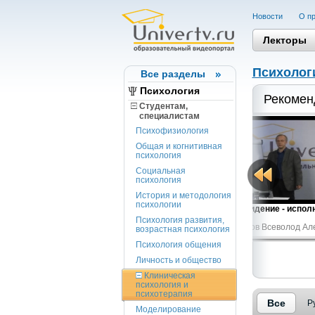
Новости
О пр
Лекторы
Психолог
Все разделы
Психология
Рекомен
Студентам,
cпециалистам
Психофизиология
Общая и когнитивная
психология
Социальная
психология
История и методология
психологии
От личности к обществу: что такое
Сновидение - испол
власть?
про...
Психология развития,
Жак-Ален Миллер
Агарков Всеволод Ал
возрастная психология
Психология общения
Личность и общество
Клиническая
психология и
психотерапия
Все
Р
Моделирование