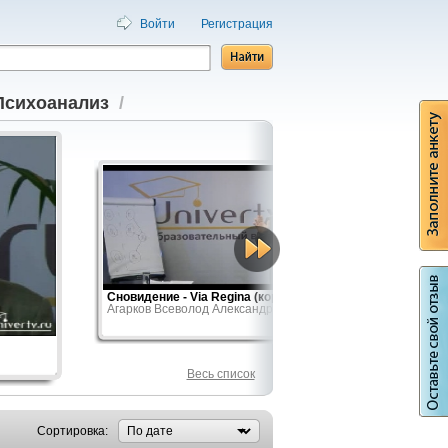
Войти
Регистрация
Психоанализ
/
Сновидение - Via Regina (королевская...
От мужчи
Агарков Всеволод Александрович
наслажд
Жак-Але
Весь список
Сортировка: