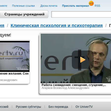
оекте
Полезные cсылки
Доска почета
Прислать материал
RSS
Страницы учреждений
ия
/
Клиническая психология и психотерапия
/
дуем!
нение желания. Сон
ександрович
Работа сновидения: смещение, сгущение,...
Агарков Всеволод Александрович
усский
Русские субтитры
Без перевода
От UniverTV