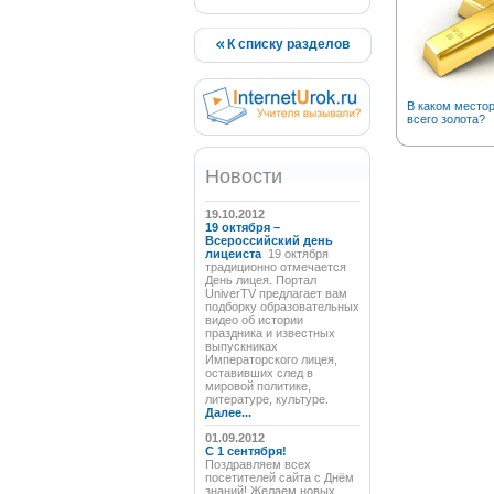
К списку разделов
В каком место
всего золота?
Новости
19.10.2012
19 октября –
Всероссийский день
лицеиста
19 октября
традиционно отмечается
День лицея. Портал
UniverTV предлагает вам
подборку образовательных
видео об истории
праздника и известных
выпускниках
Императорского лицея,
оставивших след в
мировой политике,
литературе, культуре.
Далее...
01.09.2012
C 1 сентября!
Поздравляем всех
посетителей сайта с Днём
знаний! Желаем новых