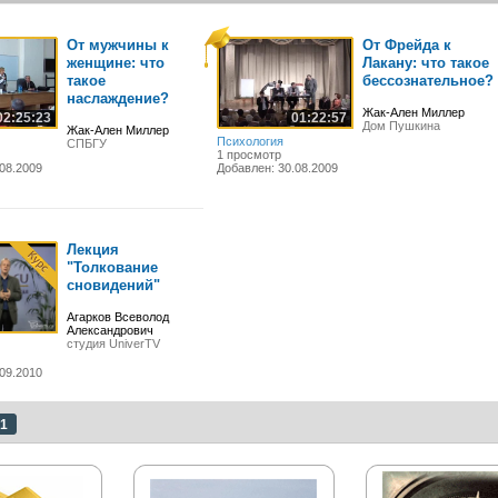
От мужчины к
От Фрейда к
женщине: что
Лакану: что такое
такое
бессознательное?
наслаждение?
Жак-Ален Миллер
02:25:23
01:22:57
Дом Пушкина
Жак-Ален Миллер
Психология
СПБГУ
1 просмотр
08.2009
Добавлен: 30.08.2009
Лекция
"Толкование
сновидений"
Агарков Всеволод
Александрович
студия UniverTV
09.2010
1