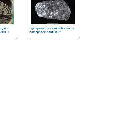
и дни
Где хранится самый большой
А вы знаете, что золото в
ытия?
самородок платины?
чистом виде….