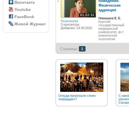
поведение.
Вконтакте
Физическая
Youtube
аддикция
01:22:32
FaceBook
Никишина В. Б.
Психология
Курский
Живой Журнал
3 просмотра
государственный
Добавлен: 24.09.2010
медицинский
университет, ф-т
клинической
психологии
Страницы:
1
Откуда произошло слово
С како
«кавардак»?
увелич
Сахар