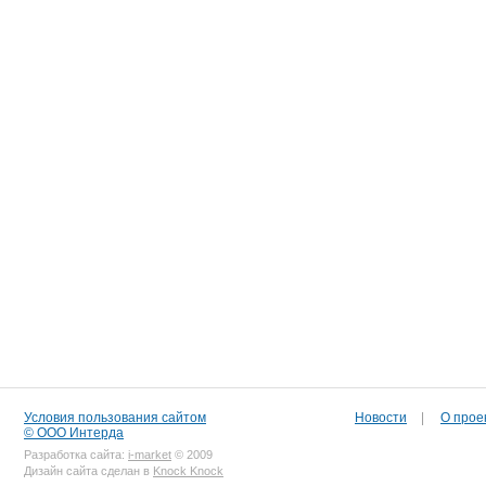
Условия пользования сайтом
Новости
|
О прое
© ООО Интерда
Разработка сайта:
i-market
© 2009
Дизайн сайта сделан в
Knock Knock