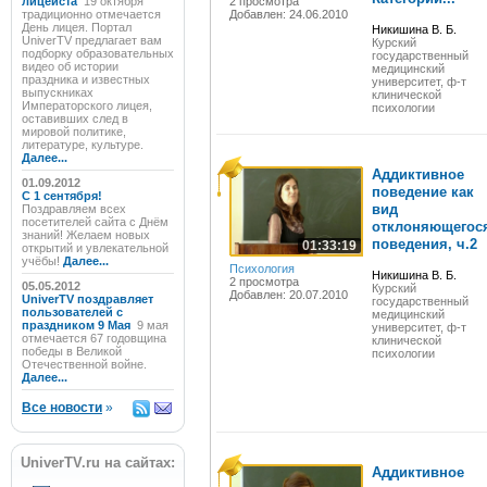
лицеиста
19 октября
2 просмотра
традиционно отмечается
Добавлен: 24.06.2010
День лицея. Портал
Никишина В. Б.
UniverTV предлагает вам
Курский
подборку образовательных
государственный
видео об истории
медицинский
праздника и известных
университет, ф-т
выпускниках
клинической
Императорского лицея,
психологии
оставивших след в
мировой политике,
литературе, культуре.
Далее...
Аддиктивное
01.09.2012
поведение как
C 1 сентября!
вид
Поздравляем всех
посетителей сайта с Днём
отклоняющегос
знаний! Желаем новых
поведения, ч.2
01:33:19
открытий и увлекательной
учёбы!
Далее...
Психология
Никишина В. Б.
2 просмотра
05.05.2012
Курский
Добавлен: 20.07.2010
UniverTV поздравляет
государственный
пользователей с
медицинский
праздником 9 Мая
9 мая
университет, ф-т
отмечается 67 годовщина
клинической
победы в Великой
психологии
Отечественной войне.
Далее...
Все новости
»
UniverTV.ru на сайтах:
Аддиктивное