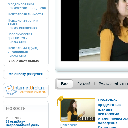
Моделирование
психических процессов
Психология личности
Психология речи и
языка,
психолингвистика
Зоопсихология,
сравнительная
психология
Психология труда,
инженерная
психология
Любознательным
К списку разделов
Все
Русский
Русские субтитры
Объектно-
предметные
Новости
границы
психологии
19.10.2012
отклоняющегос
01:17:06
19 октября –
поведения.
Всероссийский день
Психология
Категории...