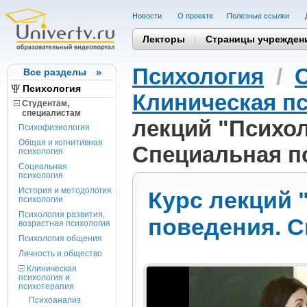
Новости
О проекте
Полезные cсылки
Лекторы
Страницы учрежден
Психология
/
Все разделы
Психология
Клиническая пс
Студентам,
cпециалистам
лекций "Психо
Психофизиология
Общая и когнитивная
Специальная п
психология
Социальная
психология
История и методология
Курс лекций 
психологии
Психология развития,
поведения. С
возрастная психология
Психология общения
Личность и общество
Клиническая
психология и
психотерапия
Психоанализ