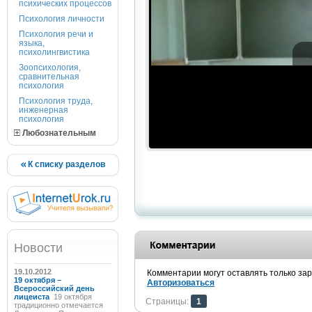
психических процессов
Психология личности
Психология речи и
языка,
психолингвистика
Зоопсихология,
сравнительная
психология
Психология труда,
инженерная
психология
Любознательным
К списку разделов
Новости
19.10.2012
Комментарии могут оставлять только за
19 октября –
Авторизоваться
Всероссийский день
лицеиста
19 октября
Страницы:
1
традиционно отмечается