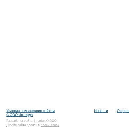
Условия пользования сайтом
Новости
|
О прое
© ООО Интерда
Разработка сайта:
i-market
© 2009
Дизайн сайта сделан в
Knock Knock