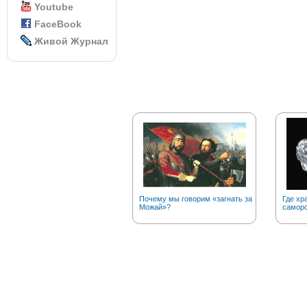
Youtube
FaceBook
Живой Журнал
Почему мы говорим «загнать за
Где хр
Можай»?
саморо