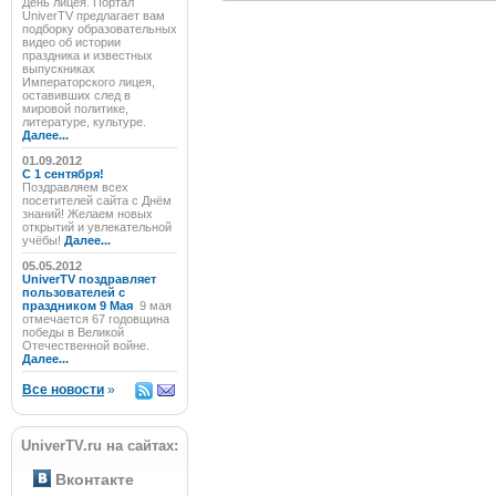
День лицея. Портал
UniverTV предлагает вам
подборку образовательных
видео об истории
праздника и известных
выпускниках
Императорского лицея,
оставивших след в
мировой политике,
литературе, культуре.
Далее...
01.09.2012
C 1 сентября!
Поздравляем всех
посетителей сайта с Днём
знаний! Желаем новых
открытий и увлекательной
учёбы!
Далее...
05.05.2012
UniverTV поздравляет
пользователей с
праздником 9 Мая
9 мая
отмечается 67 годовщина
победы в Великой
Отечественной войне.
Далее...
Все новости
»
UniverTV.ru на сайтах:
Вконтакте