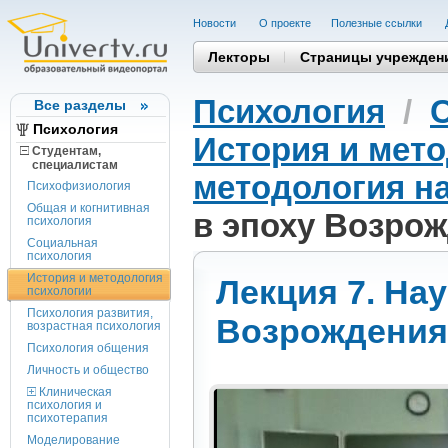
Новости
О проекте
Полезные cсылки
Лекторы
Страницы учрежден
Психология
/
Все разделы
Психология
История и мет
Студентам,
cпециалистам
методология н
Психофизиология
Общая и когнитивная
в эпоху Возрож
психология
Социальная
психология
История и методология
Лекция 7. На
психологии
Психология развития,
Возрождения.
возрастная психология
Психология общения
Личность и общество
Клиническая
психология и
психотерапия
Моделирование