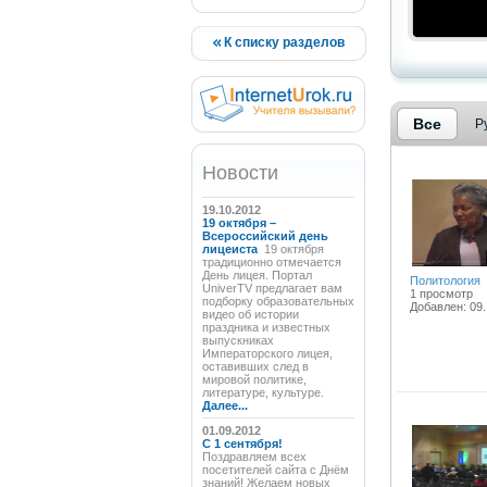
К списку разделов
Все
Р
Новости
19.10.2012
19 октября –
Всероссийский день
лицеиста
19 октября
традиционно отмечается
День лицея. Портал
Политология
UniverTV предлагает вам
1 просмотр
подборку образовательных
Добавлен: 09.
видео об истории
праздника и известных
выпускниках
Императорского лицея,
оставивших след в
мировой политике,
литературе, культуре.
Далее...
01.09.2012
C 1 сентября!
Поздравляем всех
посетителей сайта с Днём
знаний! Желаем новых