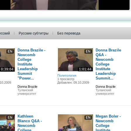
усский
Русские субтитры
Без перевода
Donna Brazile -
Donna Brazile
EN
EN
Newcomb
Q&A -
College
Newcomb
Institute
College
Leadership
Institute
0:39:04
1:01:44
Summit
Leadership
Политология
"Power...
Summit...
1 просмотр
10.2009
Добавлен: 09.10.2009
Donna Brazile
Donna Brazile
Туланский
Туланский
университет
университет
Kathleen
Megan Boler -
EN
EN
Blanco Q&A -
Newcomb
Newcomb
College
College
Institute