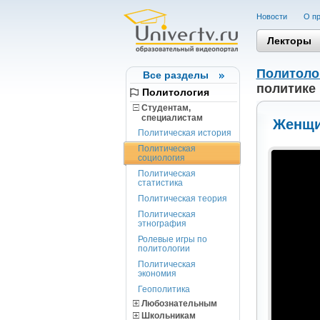
Новости
О пр
Лекторы
Политоло
Все разделы
политике
Политология
Студентам,
cпециалистам
Женщи
Политическая история
Политическая
социология
Политическая
статистика
Политическая теория
Политическая
этнография
Ролевые игры по
политологии
Политическая
экономия
Геополитика
Любознательным
Школьникам