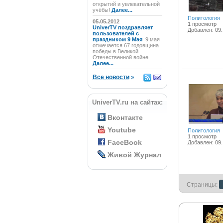
открытий и увлекательной
учёбы!
Далее...
Политология
05.05.2012
1 просмотр
UniverTV поздравляет
Добавлен: 09.
пользователей с
праздником 9 Мая
9 мая
отмечается 67 годовщина
победы в Великой
Отечественной войне.
Далее...
Все новости
»
UniverTV.ru на сайтах:
Вконтакте
Youtube
Политология
1 просмотр
FaceBook
Добавлен: 09.
Живой Журнал
Страницы: