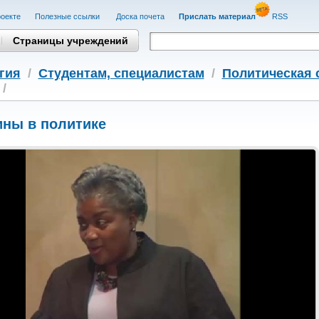
оекте
Полезные cсылки
Доска почета
Прислать материал
RSS
Страницы учреждений
гия
/
Студентам, cпециалистам
/
Политическая 
/
ны в политике