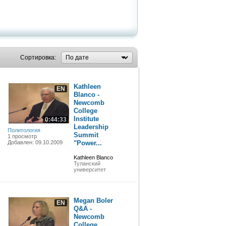
Сортировка:
Kathleen
EN
Blanco -
Newcomb
College
Institute
0:44:33
Leadership
Политология
Summit
1 просмотр
Добавлен: 09.10.2009
"Power...
Kathleen Blanco
Туланский
университет
Megan Boler
EN
Q&A -
Newcomb
College