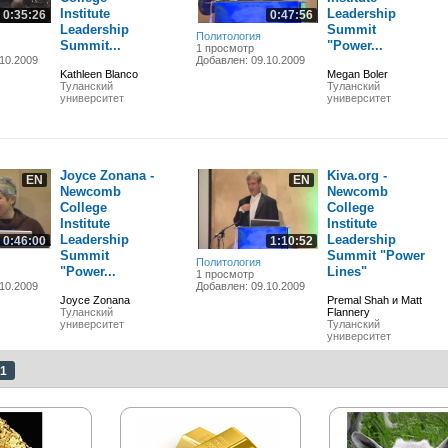
Institute
Leadership
0:35:26
0:47:56
Leadership
Summit
Политология
Summit...
"Power...
1 просмотр
10.2009
Добавлен: 09.10.2009
Kathleen Blanco
Megan Boler
Туланский
Туланский
университет
университет
Joyce Zonana -
Kiva.org -
EN
EN
Newcomb
Newcomb
College
College
Institute
Institute
Leadership
Leadership
0:46:00
1:10:52
Summit
Summit "Power
Политология
"Power...
Lines"
1 просмотр
10.2009
Добавлен: 09.10.2009
Joyce Zonana
Premal Shah и Matt
Туланский
Flannery
университет
Туланский
университет
1