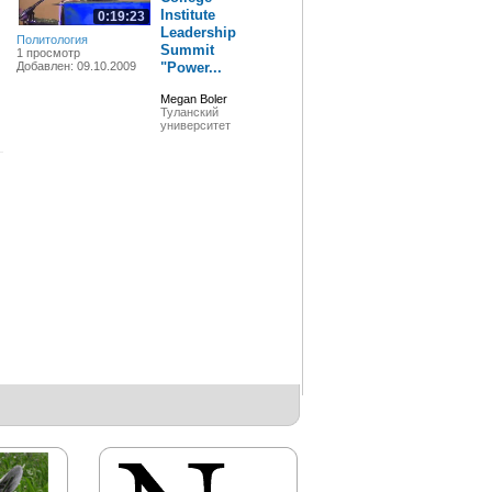
Institute
0:19:23
Leadership
Политология
Summit
1 просмотр
Добавлен: 09.10.2009
"Power...
Megan Boler
Туланский
университет