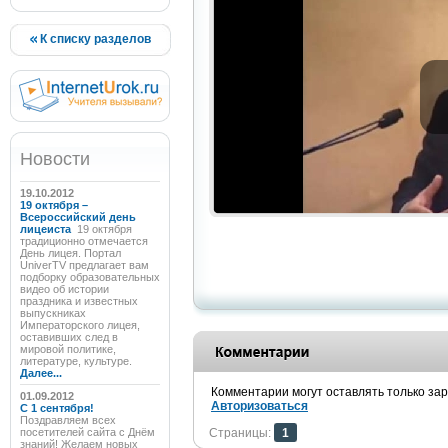
К списку разделов
Новости
19.10.2012
19 октября –
Всероссийский день
лицеиста
19 октября
традиционно отмечается
День лицея. Портал
UniverTV предлагает вам
подборку образовательных
видео об истории
праздника и известных
выпускниках
Императорского лицея,
оставивших след в
мировой политике,
литературе, культуре.
Далее...
Комментарии могут оставлять только за
01.09.2012
Авторизоваться
C 1 сентября!
Поздравляем всех
посетителей сайта с Днём
Страницы:
1
знаний! Желаем новых