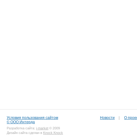
Условия пользования сайтом
Новости
|
О прое
© ООО Интерда
Разработка сайта:
i-market
© 2009
Дизайн сайта сделан в
Knock Knock