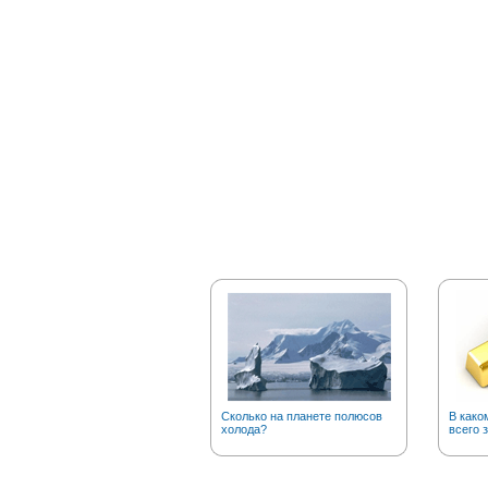
Сколько на планете полюсов
В како
холода?
всего 