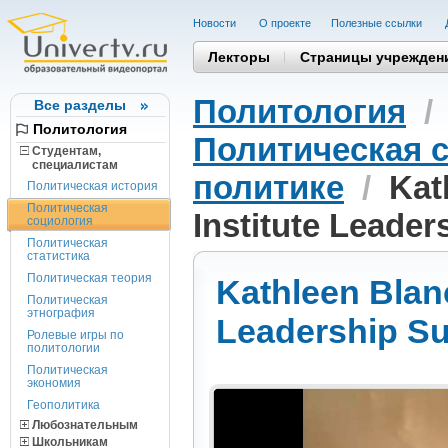
Новости
О проекте
Полезные cсылки
Лекторы
Страницы учрежден
Политология
Все разделы
Политология
Политическая 
Студентам,
cпециалистам
политике
/
Kat
Политическая история
Политическая
Institute Leade
социология
Политическая
статистика
Политическая теория
Kathleen Blan
Политическая
этнография
Leadership S
Ролевые игры по
политологии
Политическая
экономия
Геополитика
Любознательным
Школьникам