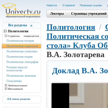
Новости
О проекте
Полезные cсылки
Лекторы
Страницы учреждений
Политология
/
Все разделы
Политология
Политическая с
Студентам, cпециалистам
Политическая история
стола» Клуба О
Политическая социология
Политическая статистика
В.А. Золотарева
Политическая теория
Политическая этнография
Ролевые игры по
Доклад В.А. З
политологии
Политическая экономия
Геополитика
Любознательным
Школьникам
К списку разделов