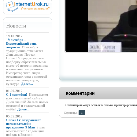
Новости
19.10.2012
19 октября –
Всероссийский день
лицеиста
19 октября
традиционно отмечается
День лицея. Портал
UniverTV предлагает вам
подборку образовательных
видео об истории праздника
и известных выпускниках
Императорского лицея,
оставивших след в мировой
политике, литературе,
культуре.
Далее...
01.09.2012
C 1 сентября!
Поздравляем
всех посетителей сайта с
Днём знаний! Желаем новых
Комментарии могут оставлять только зарегистрирован
открытий и увлекательной
учёбы!
Далее...
Страницы:
1
05.05.2012
UniverTV поздравляет
пользователей с
праздником 9 Мая
9 мая
отмечается 67 годовщина
победы в Великой