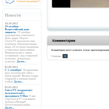
Новости
19.10.2012
19 октября –
Всероссийский день
лицеиста
19 октября
традиционно отмечается
День лицея. Портал
UniverTV предлагает вам
подборку образовательных
видео об истории праздника
и известных выпускниках
Комментарии могут оставлять только зарегистрирован
Императорского лицея,
оставивших след в мировой
Страницы:
1
политике, литературе,
культуре.
Далее...
01.09.2012
C 1 сентября!
Поздравляем
всех посетителей сайта с
Днём знаний! Желаем новых
открытий и увлекательной
учёбы!
Далее...
05.05.2012
UniverTV поздравляет
пользователей с
праздником 9 Мая
9 мая
отмечается 67 годовщина
победы в Великой
Отечественной войне.
Далее...