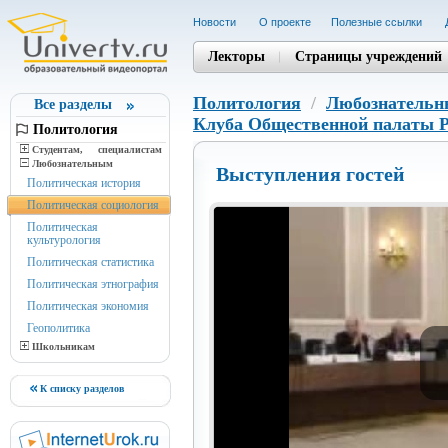
Новости
О проекте
Полезные cсылки
Лекторы
Страницы учреждений
Политология
/
Любознатель
Все разделы
Клуба Общественной палаты 
Политология
Студентам, cпециалистам
Любознательным
Выступления гостей
Политическая история
Политическая социология
Политическая
культурология
Политическая статистика
Политическая этнография
Политическая экономия
Геополитика
Школьникам
К списку разделов