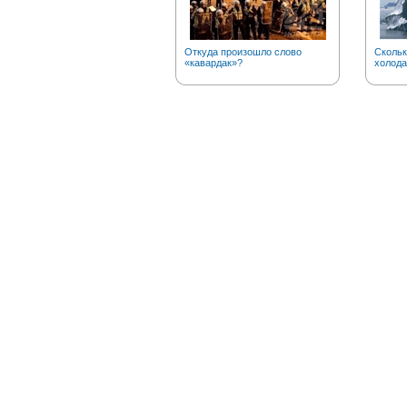
Откуда произошло слово
Скольк
«кавардак»?
холода