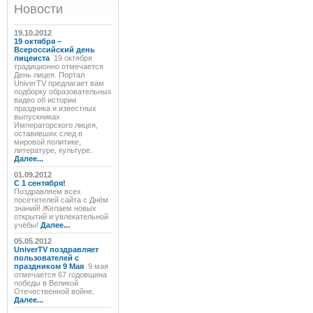
Новости
19.10.2012
19 октября –
Всероссийский день
лицеиста
19 октября
традиционно отмечается
День лицея. Портал
UniverTV предлагает вам
подборку образовательных
видео об истории
праздника и известных
выпускниках
Императорского лицея,
оставивших след в
мировой политике,
литературе, культуре.
Далее...
01.09.2012
C 1 сентября!
Поздравляем всех
посетителей сайта с Днём
знаний! Желаем новых
открытий и увлекательной
учёбы!
Далее...
05.05.2012
UniverTV поздравляет
пользователей с
праздником 9 Мая
9 мая
отмечается 67 годовщина
победы в Великой
Отечественной войне.
Далее...