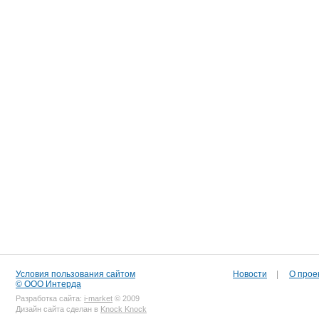
Условия пользования сайтом
Новости
|
О прое
© ООО Интерда
Разработка сайта:
i-market
© 2009
Дизайн сайта сделан в
Knock Knock