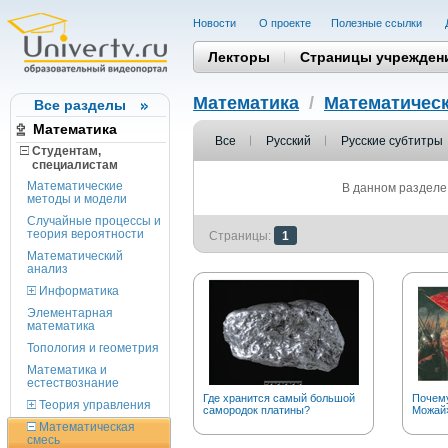
Новости
О проекте
Полезные cсылки
Лекторы
Страницы учрежден
Математика
/
Математическ
Все разделы
Математика
Все
Русский
Русские субтитры
Студентам,
cпециалистам
Математические
В данном разделе 
методы и модели
Случайные процессы и
теория вероятности
Страницы:
1
Математический
анализ
Информатика
Элементарная
математика
Топология и геометрия
Математика и
естествознание
Где хранится самый большой
Почему
Теория управления
самородок платины?
Можай
Математическая
смесь