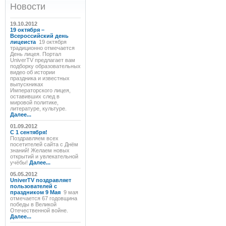
Новости
19.10.2012
19 октября –
Всероссийский день
лицеиста
19 октября
традиционно отмечается
День лицея. Портал
UniverTV предлагает вам
подборку образовательных
видео об истории
праздника и известных
выпускниках
Императорского лицея,
оставивших след в
мировой политике,
литературе, культуре.
Далее...
01.09.2012
C 1 сентября!
Поздравляем всех
посетителей сайта с Днём
знаний! Желаем новых
открытий и увлекательной
учёбы!
Далее...
05.05.2012
UniverTV поздравляет
пользователей с
праздником 9 Мая
9 мая
отмечается 67 годовщина
победы в Великой
Отечественной войне.
Далее...