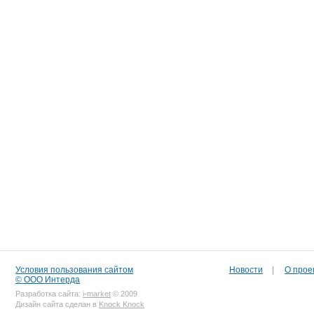
Условия пользования сайтом
Новости
|
О прое
© ООО Интерда
Разработка сайта:
i-market
© 2009
Дизайн сайта сделан в
Knock Knock