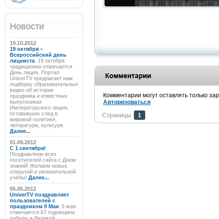
Новости
19.10.2012
19 октября –
Всероссийский день
лицеиста
19 октября
традиционно отмечается
День лицея. Портал
UniverTV предлагает вам
подборку образовательных
видео об истории
Комментарии могут оставлять только за
праздника и известных
выпускниках
Авторизоваться
Императорского лицея,
оставивших след в
Страницы:
1
мировой политике,
литературе, культуре.
Далее...
01.09.2012
C 1 сентября!
Поздравляем всех
посетителей сайта с Днём
знаний! Желаем новых
открытий и увлекательной
учёбы!
Далее...
05.05.2012
UniverTV поздравляет
пользователей с
праздником 9 Мая
9 мая
отмечается 67 годовщина
победы в Великой