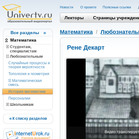
Новости
О проекте
Полезные cсылки
Лекторы
Страницы учрежден
Математика
/
Любознател
Все разделы
Математика
Рене Декарт
Студентам,
cпециалистам
Любознательным
Случайные процессы и
теория вероятности
Топология и геометрия
Математическая
смесь
История математики
Персоналии
Школьникам
К списку разделов
Видео транслируетс