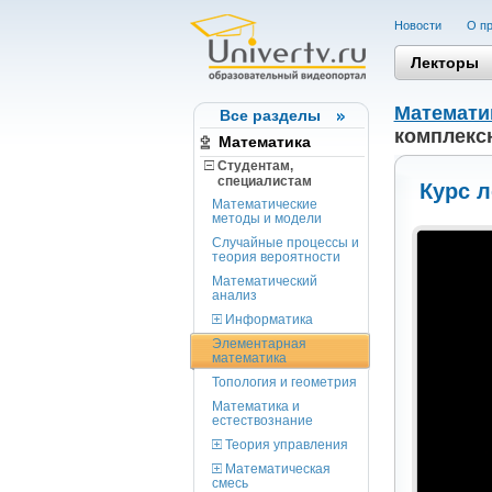
Новости
О пр
Лекторы
Математи
Все разделы
комплекс
Математика
Студентам,
cпециалистам
Курс 
Математические
методы и модели
Случайные процессы и
теория вероятности
Математический
анализ
Информатика
Элементарная
математика
Топология и геометрия
Математика и
естествознание
Теория управления
Математическая
смесь