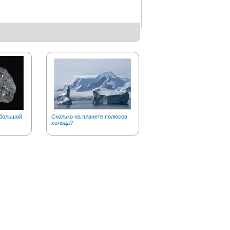
 большой
Сколько на планете полюсов
Откуда произошло слово
холода?
«кавардак»?