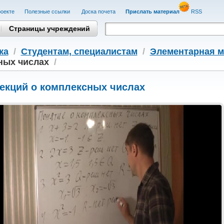
оекте
Полезные cсылки
Доска почета
Прислать материал
RSS
Страницы учреждений
ка
/
Студентам, cпециалистам
/
Элементарная м
ных числах
/
лекций о комплексных числах