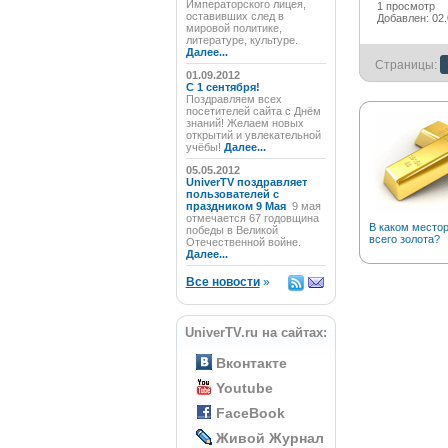
Императорского лицея,
1 просмотр
оставивших след в
Добавлен: 02.
мировой политике,
литературе, культуре.
Далее...
Страницы:
01.09.2012
C 1 сентября!
Поздравляем всех
посетителей сайта с Днём
знаний! Желаем новых
открытий и увлекательной
учёбы!
Далее...
05.05.2012
UniverTV поздравляет
пользователей с
праздником 9 Мая
9 мая
отмечается 67 годовщина
В каком место
победы в Великой
всего золота?
Отечественной войне.
Далее...
Все новости
»
UniverTV.ru на сайтах:
Вконтакте
Youtube
FaceBook
Живой Журнал