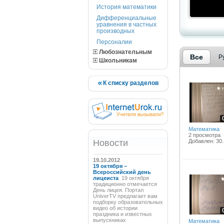
История математики
Дифференциальные
уравнения в частных
производных
Персоналии
Любознательным
Все
Р
Школьникам
К списку разделов
Математика
2 просмотра
Новости
Добавлен: 30.
19.10.2012
19 октября –
Всероссийский день
лицеиста
19 октября
традиционно отмечается
День лицея. Портал
UniverTV предлагает вам
подборку образовательных
видео об истории
праздника и известных
выпускниках
Математика