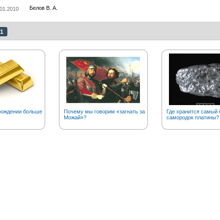
Белов В. А.
01.2010
1
рождении больше
Почему мы говорим «загнать за
Где хранится самый
Можай»?
самородок платины?