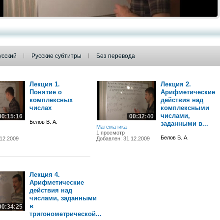
усский
Русские субтитры
Без перевода
Лекция 1.
Лекция 2.
Понятие о
Арифметические
комплексных
действия над
числах
комплексными
числами,
00:15:16
00:32:40
Белов В. А.
заданными в...
Математика
1 просмотр
Белов В. А.
12.2009
Добавлен: 31.12.2009
Лекция 4.
Арифметические
действия над
числами, заданными
в
00:34:25
тригонометрической...