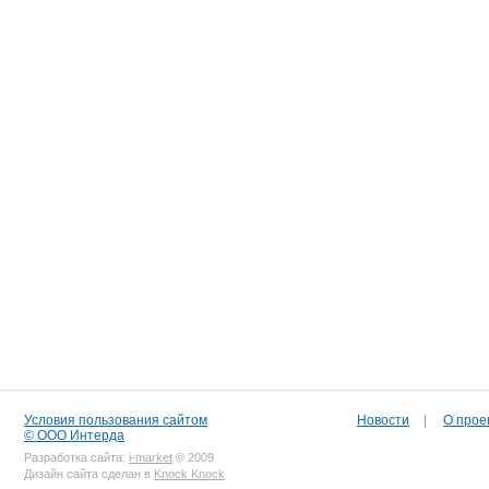
Условия пользования сайтом
Новости
|
О прое
© ООО Интерда
Разработка сайта:
i-market
© 2009
Дизайн сайта сделан в
Knock Knock