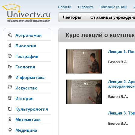
Новости
О проекте
Полезные cсылки
Лекторы
Страницы учрежден
Курс лекций о компле
Астрономия
Биология
Лекция 1. По
География
Белов В.А.
Геология
Информатика
Лекция 2. Ар
алгебраичес
Искусство
Белов В.А.
История
Культурология
Лекция 3. Тр
Математика
Белов В.А.
Медицина