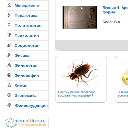
Менеджмент
Лекция 4. Ар
форме
Педагогика
Белов В.А.
Политология
Психология
Социология
Физика
Филология
Философия
Химия
Почему рыжих тараканов
В како
Экономика
прозвали «прусаками»?
всего 
Юриспруденция