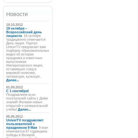
Новости
19.10.2012
19 октября –
Всероссийский день
лицеиста
19 октября
традиционно отмечается
День лицея. Портал
UniverTV предлагает вам
подборку образовательных
видео об истории
праздника и известных
выпускниках
Императорского лицея,
оставивших след в
мировой политике,
литературе, культуре.
Далее...
01.09.2012
C 1 сентября!
Поздравляем всех
посетителей сайта с Днём
знаний! Желаем новых
открытий и увлекательной
учёбы!
Далее...
05.05.2012
UniverTV поздравляет
пользователей с
праздником 9 Мая
9 мая
отмечается 67 годовщина
победы в Великой