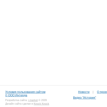
Условия пользования сайтом
Новости
|
О прое
© ООО Интерда
Видео "История"
Разработка сайта:
i-market
© 2009
Дизайн сайта сделан в
Knock Knock