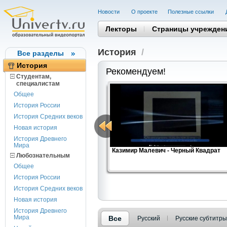
Новости
О проекте
Полезные cсылки
Лекторы
Страницы учрежден
История
/
Все разделы
История
Рекомендуем!
Студентам,
cпециалистам
Общее
История России
История Средних веков
Новая история
История Древнего
Мира
Казимир Малевич - Черный Квадрат
Любознательным
Общее
История России
История Средних веков
Новая история
История Древнего
Мира
Все
Русский
Русские субтитры