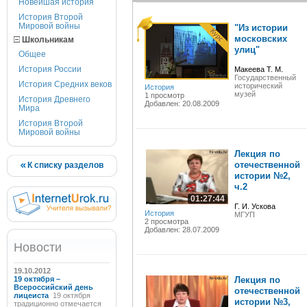
Новейшая история
История Второй
Мировой войны
"Из истории
московских
Школьникам
улиц"
Общее
История России
Макеева Т. М.
Государственный
История Средних веков
исторический
История
музей
1 просмотр
История Древнего
Добавлен: 20.08.2009
Мира
История Второй
Мировой войны
Лекция по
отечественной
К списку разделов
истории №2,
ч.2
01:27:44
Г. И. Ускова
История
МГУП
2 просмотра
Добавлен: 28.07.2009
Новости
19.10.2012
19 октября –
Лекция по
Всероссийский день
отечественной
лицеиста
19 октября
истории №3,
традиционно отмечается