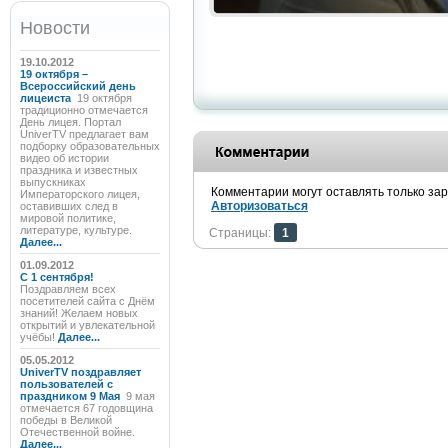
Новости
19.10.2012
19 октября –
Всероссийский день
лицеиста
19 октября
традиционно отмечается
День лицея. Портал
UniverTV предлагает вам
подборку образовательных
видео об истории
праздника и известных
выпускниках
Комментарии могут оставлять только за
Императорского лицея,
Авторизоваться
оставивших след в
мировой политике,
литературе, культуре.
Страницы:
1
Далее...
01.09.2012
C 1 сентября!
Поздравляем всех
посетителей сайта с Днём
знаний! Желаем новых
открытий и увлекательной
учёбы!
Далее...
05.05.2012
UniverTV поздравляет
пользователей с
праздником 9 Мая
9 мая
отмечается 67 годовщина
победы в Великой
Отечественной войне.
Далее...