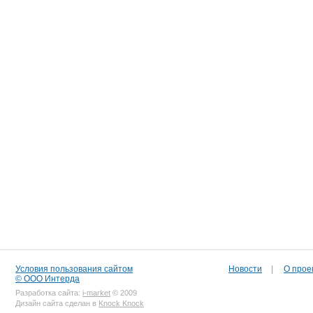
Условия пользования сайтом
Новости
|
О прое
© ООО Интерда
Разработка сайта:
i-market
© 2009
Дизайн сайта сделан в
Knock Knock