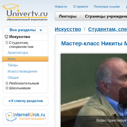
Новости
О проекте
Полезные cсылки
Лекторы
Страницы учрежден
Искусство
/
Студентам, cп
Все разделы
Искусство
Мастер-класс Никиты 
Студентам,
cпециалистам
Архитектура
Кино
Танцы
Искусствоведение
Общее
Любознательным
Школьникам
К списку разделов
Видео транслирует