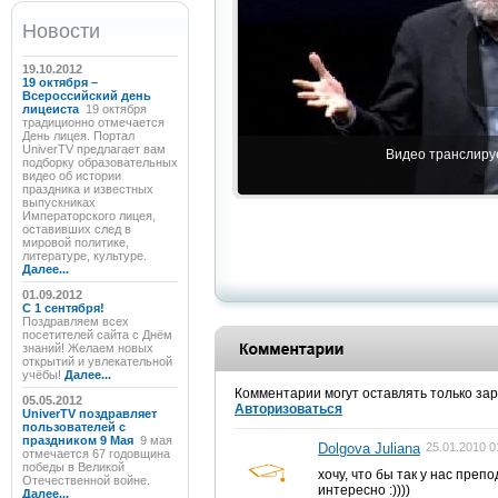
Новости
19.10.2012
19 октября –
Всероссийский день
лицеиста
19 октября
традиционно отмечается
День лицея. Портал
UniverTV предлагает вам
Видео транслируе
подборку образовательных
видео об истории
праздника и известных
выпускниках
Императорского лицея,
оставивших след в
мировой политике,
литературе, культуре.
Далее...
01.09.2012
C 1 сентября!
Поздравляем всех
посетителей сайта с Днём
знаний! Желаем новых
открытий и увлекательной
учёбы!
Далее...
Комментарии могут оставлять только за
05.05.2012
Авторизоваться
UniverTV поздравляет
пользователей с
праздником 9 Мая
9 мая
Dolgova Juliana
25.01.2010 0
отмечается 67 годовщина
победы в Великой
хочу, что бы так у нас препо
Отечественной войне.
интересно :))))
Далее...