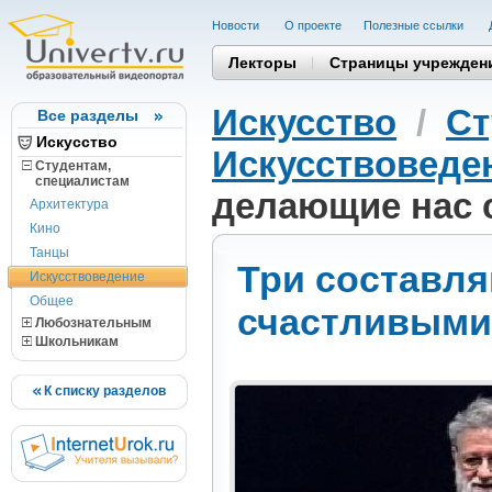
Новости
О проекте
Полезные cсылки
Лекторы
Страницы учрежден
Искусство
/
Ст
Все разделы
Искусство
Искусствоведе
Студентам,
cпециалистам
делающие нас 
Архитектура
Кино
Танцы
Три составл
Искусствоведение
Общее
счастливыми
Любознательным
Школьникам
К списку разделов