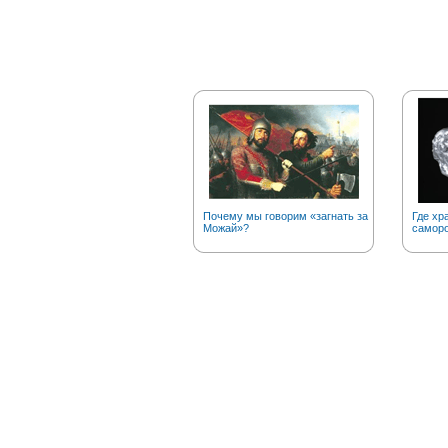
Почему мы говорим «загнать за
Где хр
Можай»?
саморо