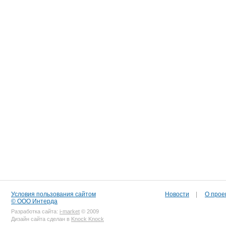
Условия пользования сайтом
Новости
|
О прое
© ООО Интерда
Разработка сайта:
i-market
© 2009
Дизайн сайта сделан в
Knock Knock