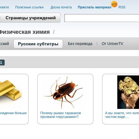
оекте
Полезные cсылки
Доска почета
Прислать материал
RSS
Страницы учреждений
Физическая химия
/
Русские субтитры
сский
Без перевода
От UniverTV
1
рождении больше
Почему рыжих тараканов
А вы знаете, что золо
прозвали «прусаками»?
чистом виде….