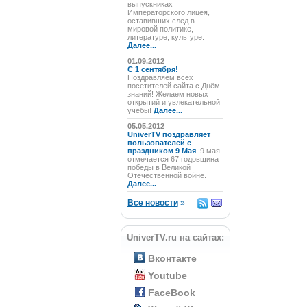
выпускниках
Императорского лицея,
оставивших след в
мировой политике,
литературе, культуре.
Далее...
01.09.2012
C 1 сентября!
Поздравляем всех
посетителей сайта с Днём
знаний! Желаем новых
открытий и увлекательной
учёбы!
Далее...
05.05.2012
UniverTV поздравляет
пользователей с
праздником 9 Мая
9 мая
отмечается 67 годовщина
победы в Великой
Отечественной войне.
Далее...
Все новости
»
UniverTV.ru на сайтах:
Вконтакте
Youtube
FaceBook