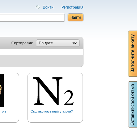
Войти
Регистрация
Сортировка:
то в
Сколько названий у азота?
Почему мы говорим «загна
Можай»?