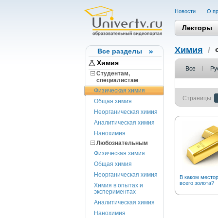
Новости
О пр
Лекторы
Химия
/
Все разделы
Химия
Все
Ру
Студентам,
cпециалистам
Физическая химия
Страницы:
Общая химия
Неорганическая химия
Аналитическая химия
Нанохимия
Любознательным
Физическая химия
Общая химия
Неорганическая химия
В каком место
всего золота?
Химия в опытах и
экспериментах
Аналитическая химия
Нанохимия