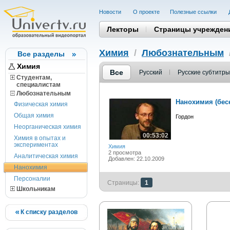
Новости
О проекте
Полезные cсылки
Лекторы
Страницы учрежден
Химия
/
Любознательным
Все разделы
Химия
Все
Русский
Русские субтитры
Студентам,
cпециалистам
Любознательным
Нанохимия (бес
Физическая химия
Общая химия
Гордон
Неорганическая химия
00:53:02
Химия в опытах и
экспериментах
Химия
2 просмотра
Аналитическая химия
Добавлен: 22.10.2009
Нанохимия
Персоналии
Страницы:
1
Школьникам
К списку разделов