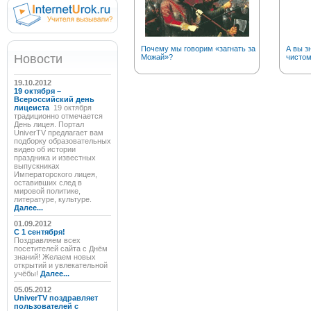
Почему мы говорим «загнать за
А вы з
Новости
Можай»?
чистом
19.10.2012
19 октября –
Всероссийский день
лицеиста
19 октября
традиционно отмечается
День лицея. Портал
UniverTV предлагает вам
подборку образовательных
видео об истории
праздника и известных
выпускниках
Императорского лицея,
оставивших след в
мировой политике,
литературе, культуре.
Далее...
01.09.2012
C 1 сентября!
Поздравляем всех
посетителей сайта с Днём
знаний! Желаем новых
открытий и увлекательной
учёбы!
Далее...
05.05.2012
UniverTV поздравляет
пользователей с