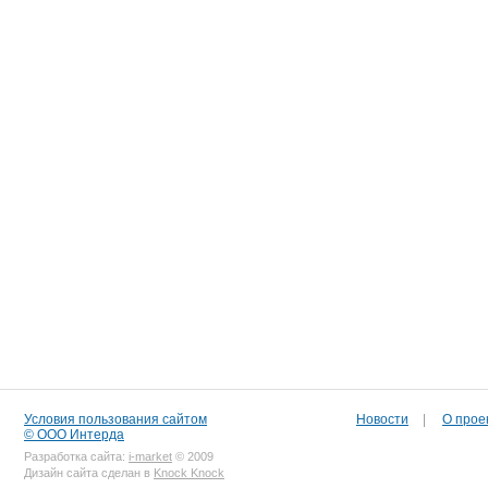
Условия пользования сайтом
Новости
|
О прое
© ООО Интерда
Разработка сайта:
i-market
© 2009
Дизайн сайта сделан в
Knock Knock