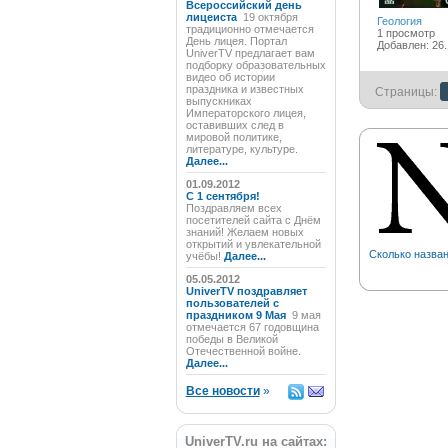
Всероссийский день
лицеиста
19 октября
Геология
традиционно отмечается
1 просмотр
День лицея. Портал
Добавлен: 26.
UniverTV предлагает вам
подборку образовательных
видео об истории
праздника и известных
Страницы:
выпускниках
Императорского лицея,
оставивших след в
мировой политике,
литературе, культуре.
Далее...
01.09.2012
C 1 сентября!
Поздравляем всех
посетителей сайта с Днём
знаний! Желаем новых
открытий и увлекательной
Сколько назван
учёбы!
Далее...
05.05.2012
UniverTV поздравляет
пользователей с
праздником 9 Мая
9 мая
отмечается 67 годовщина
победы в Великой
Отечественной войне.
Далее...
Все новости
»
UniverTV.ru на сайтах: