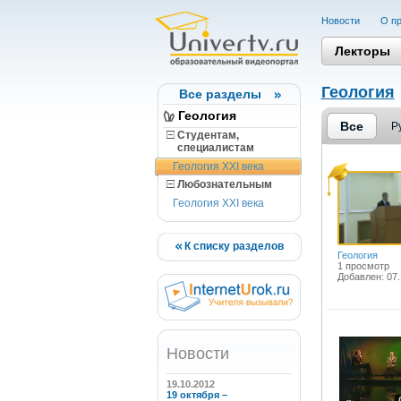
Новости
О пр
Лекторы
Геология
Все разделы
Геология
Все
Р
Студентам,
cпециалистам
Геология XXI века
Любознательным
Геология XXI века
К списку разделов
Геология
1 просмотр
Добавлен: 07.
Новости
19.10.2012
19 октября –