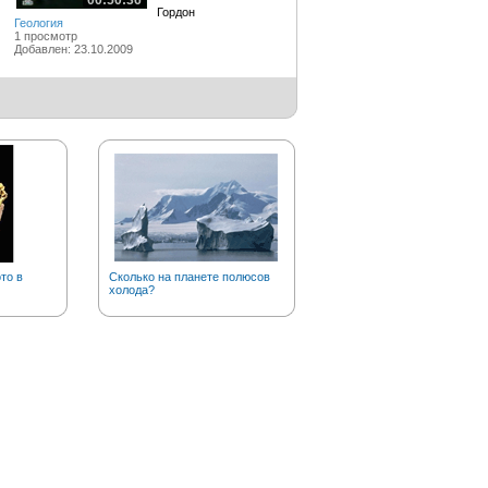
00:50:36
Гордон
Геология
1 просмотр
Добавлен: 23.10.2009
то в
Сколько на планете полюсов
Откуда пошло выражение
холода?
«козел отпущения»?