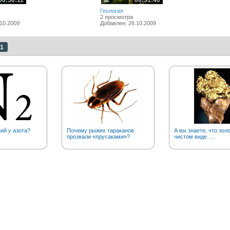
00:50:11
00:51:40
Геология
2 просмотра
10.2009
Добавлен: 26.10.2009
1
ий у азота?
Почему рыжих тараканов
А вы знаете, что золо
прозвали «прусаками»?
чистом виде….