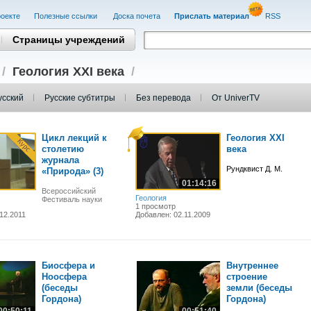
оекте
Полезные cсылки
Доска почета
Прислать материал
RSS
Страницы учреждений
/
Геология XXI века
/
усский
Русские субтитры
Без перевода
От UniverTV
Цикл лекций к
Геология XXI
столетию
века
журнала
Рундквист Д. М.
«Природа» (3)
01:14:16
Всероссийский
Геология
Фестиваль науки
1 просмотр
12.2011
Добавлен: 02.11.2009
Биосфера и
Внутреннее
Ноосфера
строение
(беседы
земли (беседы
Гордона)
Гордона)